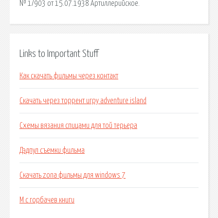
№ 1/903 от 15.07.1938 Артиллерийское.
Links to Important Stuff
Как скачать фильмы через контакт
Скачать через торрент игру adventure island
Схемы вязания спицами для той терьера
Дэдпул съемки фильма
Скачать zona фильмы для windows 7
М с горбачев книги