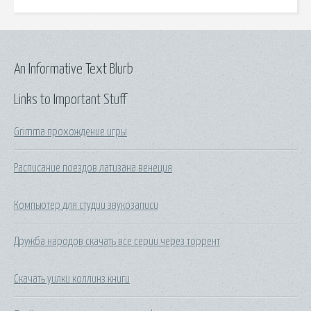
An Informative Text Blurb
Links to Important Stuff
Grimma прохождение игры
Расписание поездов латизана венеция
Компьютер для студии звукозаписи
Дружба народов скачать все серии через торрент
Скачать уилки коллинз книги