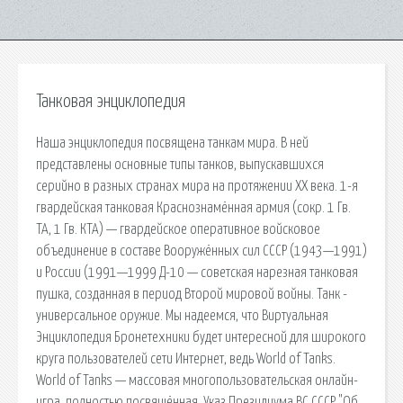
Танковая энциклопедия
Наша энциклопедия посвящена танкам мира. В ней
представлены основные типы танков, выпускавшихся
серийно в разных странах мира на протяжении ХХ века. 1-я
гвардейская танковая Краснознамённая армия (сокр. 1 Гв.
ТА, 1 Гв. КТА) — гвардейское оперативное войсковое
объединение в составе Вооружённых сил СССР (1943—1991)
и России (1991—1999 Д-10 — советская нарезная танковая
пушка, созданная в период Второй мировой войны. Танк -
универсальное оружие. Мы надеемся, что Виртуальная
Энциклопедия Бронетехники будет интересной для широкого
круга пользователей сети Интернет, ведь World of Tanks.
World of Tanks — массовая многопользовательская онлайн-
игра, полностью посвящённая. Указ Президиума ВС СССР "Об