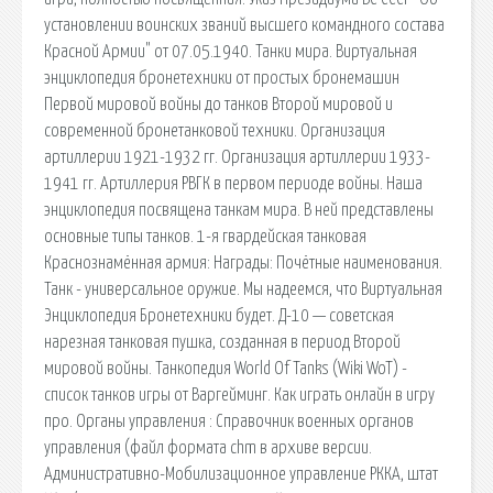
установлении воинских званий высшего командного состава
Красной Армии" от 07.05.1940. Танки мира. Виртуальная
энциклопедия бронетехники от простых бронемашин
Первой мировой войны до танков Второй мировой и
современной бронетанковой техники. Организация
артиллерии 1921-1932 гг. Организация артиллерии 1933-
1941 гг. Артиллерия РВГК в первом периоде войны. Наша
энциклопедия посвящена танкам мира. В ней представлены
основные типы танков. 1-я гвардейская танковая
Краснознамённая армия: Награды: Почётные наименования.
Танк - универсальное оружие. Мы надеемся, что Виртуальная
Энциклопедия Бронетехники будет. Д-10 — советская
нарезная танковая пушка, созданная в период Второй
мировой войны. Танкопедия World Of Tanks (Wiki WoT) -
список танков игры от Варгейминг. Как играть онлайн в игру
про. Органы управления : Справочник военных органов
управления (файл формата chm в архиве версии.
Административно-Мобилизационное управление РККА, штат