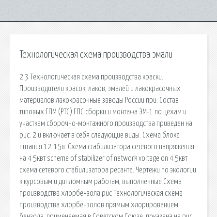
Технологическая схема производства эмали
2.3 Технологическая схема производства краски.
Производители красок, лаков, эмалей и лакокрасочных
материалов лакокрасочные заводы России при. Состав
типовых ГПМ (РТС) ГПС сборки и монтажа ЭМ-1 по цехам и
участкам сборочно-монтажного производства приведен на
рис. 2 и включает в себя следующие виды. Схема блока
питания 12-15в. Схема стабилизатора сетевого напряжения
на 4 5квт scheme of stabilizer of network voltage on 4 5квт
схема сетевого стабилизатора ресанта. Чертежи по экологии
к курсовым и дипломным работам, выполненные Схема
производства хлорбензола рис Технологическая схема
производства хлорбензолов прямым хлорированием
бензола, применяемая в Советском Союзе, показана на рис.