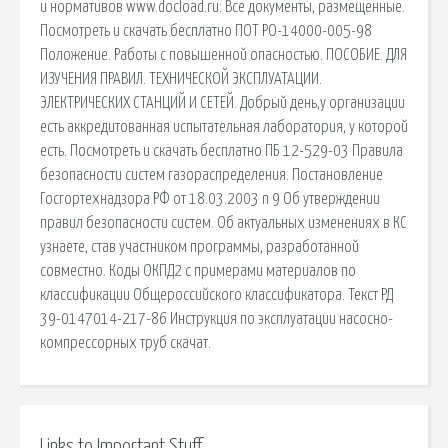
и нормативов www.docload.ru: Все документы, размещенные.
Посмотреть и скачать бесплатно ПОТ РО-14000-005-98
Положение. Работы с повышенной опасностью. ПОСОБИЕ. ДЛЯ
ИЗУЧЕНИЯ ПРАВИЛ. ТЕХНИЧЕСКОЙ ЭКСПЛУАТАЦИИ.
ЭЛЕКТРИЧЕСКИХ СТАНЦИЙ И СЕТЕЙ. Добрый день,у организации
есть аккредитованная испытательная лаборатория, у которой
есть. Посмотреть и скачать бесплатно ПБ 12-529-03 Правила
безопасности систем газораспределения. Постановление
Госгортехнадзора РФ от 18.03.2003 n 9 Об утверждении
правил безопасности систем. Об актуальных изменениях в КС
узнаете, став участником программы, разработанной
совместно. Коды ОКПД2 с примерами материалов по
классификации Общероссийского классификатора. Текст РД
39-0147014-217-86 Инструкция по эксплуатации насосно-
компрессорных труб скачат.
Links to Important Stuff