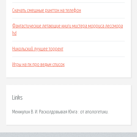
Скачать смешные рингтон на телефон
Фантастические летающие книги мистера морриса лессмора
hd
Никольский лучшее торрент
Игры на пк про ведьм список
Links
Менжулин В. И. Расколдовывая Юнга : от апологетики.