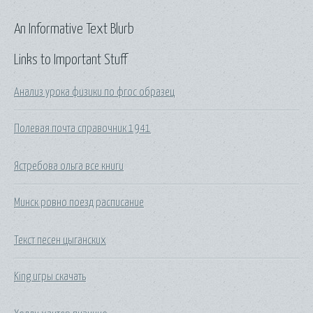
An Informative Text Blurb
Links to Important Stuff
Анализ урока физики по фгос образец
Полевая почта справочник 1941
Ястребова ольга все книги
Минск ровно поезд расписание
Текст песен цыганских
King игры скачать