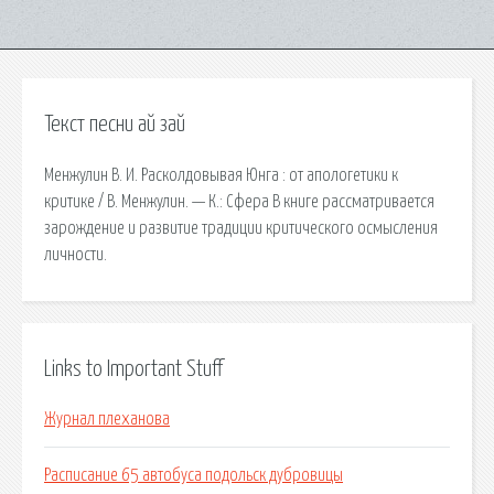
Текст песни ай зай
Менжулин В. И. Расколдовывая Юнга : от апологетики к
критике / В. Менжулин. — К.: Сфера В книге рассматривается
зарождение и развитие традиции критического осмысления
личности.
Links to Important Stuff
Журнал плеханова
Расписание 65 автобуса подольск дубровицы