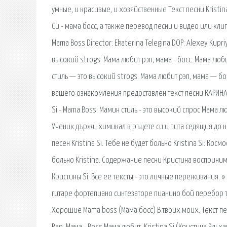
умные, и красивые, и хозяйственные Текст песни Kristina
Си - мама босс, а также перевод песни и видео или клип.
Mama Boss Director: Ekaterina Telegina DOP: Alexey Kupriy
высокий strogs. Мама любит рэп, мама - босс. Мама любит
стиль — это высокий strogs. Мама любит рэп, мама — бок
вашего ознакомления предоставлен текст песни КАРИНА С
Si - Mama Boss. Мамин стиль - это высокий спрос Мама лю
Ученик държи химикал в ръцете си и пита седящия до не
песен Kristina Si. Тебе не будет больно Kristina Si: Космос
больно Kristina. Содержание песни Кристина восприним
Кристины Si. Все ее тексты - это личные переживания. »
гитаре фортепиано синтезаторе пианино бой перебор табы
Хорошие Mama boss (Мама босс) В твоих моих. Текст песн