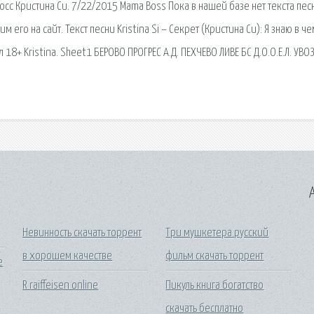
 Босс Кристина Си. 7/22/2015 Mama Boss Пока в нашей базе нет текста пес
 его на сайт. Текст песни Kristina Si – Секрет (Кристина Си): Я знаю в ч
л 18+ Kristina. Sheet1 БЕРОВО ПРОГРЕС А.Д. ПЕХЧЕВО ЛИВЕ БС Д.О.О.Е.Л. УВОЗ
A
Невинность скачать торрент
Три мушкетера русский
в хорошем качестве
фильм скачать торрент
е
R raiffeisen online
Пикуль книга богатство
скачать бесплатно