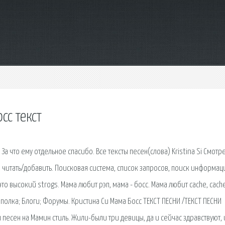
сс текст
а что ему отдельное спасибо. Все тексты песен(слова) Kristina Si Смотр
 читать/добавить. Поисковая сиcтема, список запросов, поиск информац
о высокий strogs. Мама любит рэп, мама - босс. Мама любит cache, cache
полка; Блоги; Форумы. Кристина Си Мама Босс ТЕКСТ ПЕСНИ /ТЕКСТ ПЕСНИ
 песен на Мамин стиль. Жили-были три девицы, да и сейчас здравствуют, 