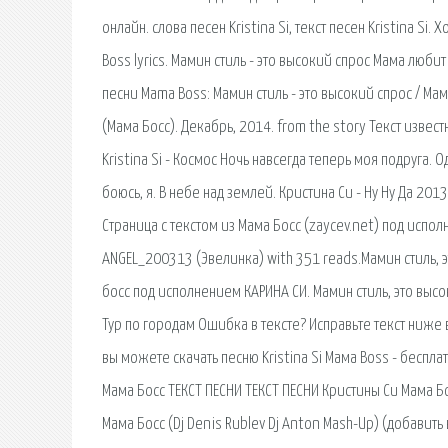
онлайн. слова песен Kristina Si, текст песен Kristina Si
Boss lyrics. Мамин стиль - это высокий спрос Мама любит
песни Mama Boss: Мамин стиль - это высокий спрос / Мама
(Мама Босс). Декабрь, 2014. from the story Текст извест
Kristina Si - Космос Ночь навсегда теперь моя подруга. 
боюсь, я. В небе над землей. Кристина Си - Ну Ну Да 201
Страница с текстом из Мама Босс (zaycev.net) под испол
ANGEL_200313 (Эвелинка) with 351 reads.Мамин стиль, э
босс под исполнением КАРИНА СИ. Мамин стиль, это высок
Тур по городам Ошибка в тексте? Исправьте текст ниже в
вы можете скачать песню Kristina Si Мама Boss - беспла
Мама Босс ТЕКСТ ПЕСНИ ТЕКСТ ПЕСНИ Кристины Си Мама Бо
Мама Босс (Dj Denis Rublev Dj Anton Mash-Up) (добавить 