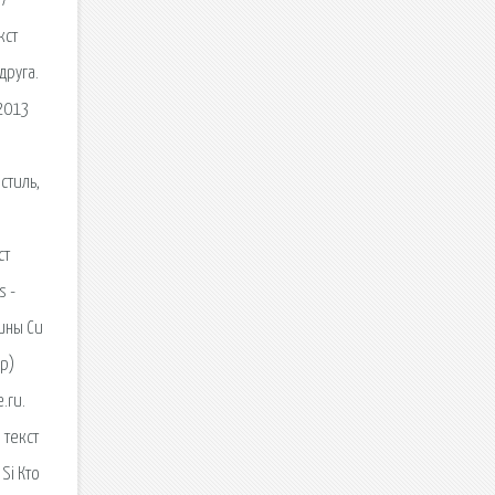
 /
кст
друга.
 2013
стиль,
ст
s -
ины Си
Up)
.ru.
 текст
Si Кто