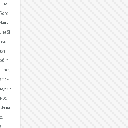
ать/
 Босс
- Mama
ina Si
usic.
ash -
любит
 босс,
ама -
ъде се
смос
, Mama
кст
а