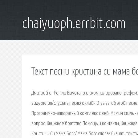
chaiyuoph.errbit.com
Текст песни кристина си мама бо
Дмитрий c - Рок ли Вычитано и скомпилировано Грефом. З
видеоклип/слушать песню онлайн Отзывы об этой песне:
Программно-аппаратный комплекс с веб. Мамин стиль - эт
вопрос. Книжное братство Помощь и контакты; Книжная 
Кристины Си Мама Босс/ Мама босс слова/ Скачать тексты