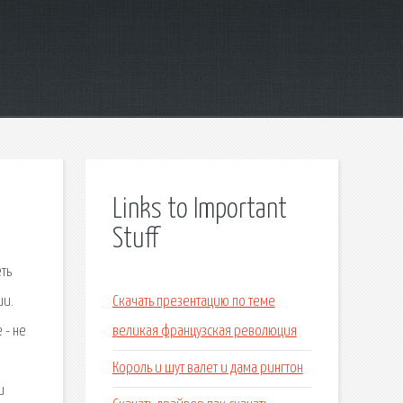
Links to Important
Stuff
еть
ии.
Скачать презентацию по теме
 - не
великая французская революция
Король и шут валет и дама рингтон
и