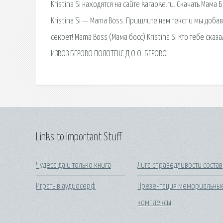
Kristina Si находятся на сайте karaoke.ru. Скачать Мама
Kristina Si — Mama Boss. Пришлите нам текст и мы добавим
секрет! Mama Boss (Мама босс) Kristina Si Кто тебе сказа
ИЗВОЗ БЕРОВО ПОЛОТЕКС Д.О.О. БЕРОВО.
Links to Important Stuff
Чудеса да и только книга
Лига справедливости состав
Играть в аудиосерф
Презентация мемориальны
комплексы