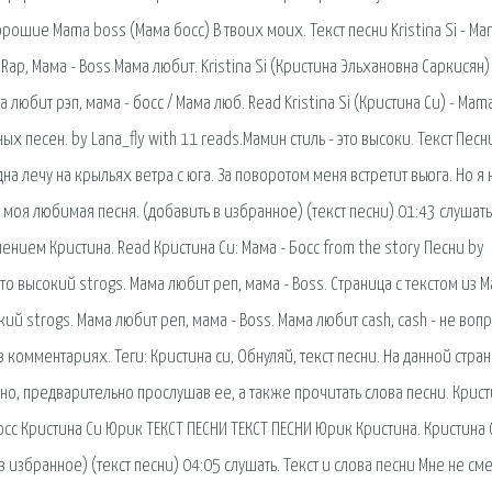
. Хорошие Mama boss (Мама босс) В твоих моих. Текст песни Kristina Si - M
 Rap, Мама - Boss Мама любит. Kristina Si (Кристина Эльхановна Саркисян)
 любит рэп, мама - босс / Мама люб. Read Kristina Si (Кристина Си) - Mam
ных песен. by Lana_fly with 11 reads.Мамин стиль - это высоки. Текст Песн
Одна лечу на крыльях ветра с юга. За поворотом меня встретит вьюга. Но я 
3 моя любимая песня. (добавить в избранное) (текст песни) 01:43 слушать
нением Кристина. Read Кристина Си: Мама - Босс from the story Песни by
то высокий strogs. Мама любит реп, мама - Boss. Страница с текстом из 
ий strogs. Мама любит реп, мама - Boss. Мама любит cash, cash - не вопр
 комментариях. Теги: Кристина си, Обнуляй, текст песни. На данной стра
тно, предварительно прослушав ее, а также прочитать слова песни. Крист
сс Кристина Си Юрик ТЕКСТ ПЕСНИ ТЕКСТ ПЕСНИ Юрик Кристина. Кристина 
в избранное) (текст песни) 04:05 слушать. Текст и слова песни Мне не см