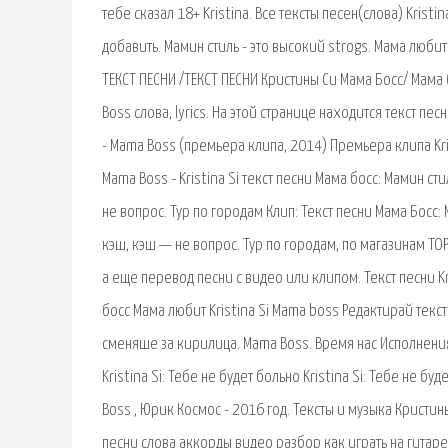
тебе сказал 18+ Kristina. Все тексты песен(слова) Krist
добавить. Мамин стиль - это высокий strogs. Мама любит 
ТЕКСТ ПЕСНИ /ТЕКСТ ПЕСНИ Кристины Си Мама Босс/ Мама бо
Boss слова, lyrics. На этой странице находится текст пес
- Mama Boss (премьера клипа, 2014) Премьера клипа Krist
Mama Boss - Kristina Si текст песни Мама босс: Мамин сти
не вопрос. Тур по городам Клип: Текст песни Мама Босс
кэш, кэш — не вопрос. Тур по городам, по магазинам TO
а еще перевод песни с видео или клипом. Текст песни Kri
босс Мама любит Kristina Si Mama boss Редактирай текст
сменяше за кирилица. Mama Boss. Время нас Исполнения пе
Kristina Si: Тебе не будет больно Kristina Si: Тебе не 
Boss , Юрик Космос - 2016 год. Тексты и музыка Кристины
песни слова аккорды видео разбор как играть на гита