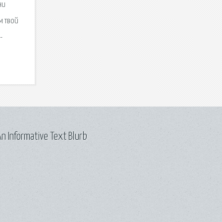
ни
ем твой
-
n Informative Text Blurb