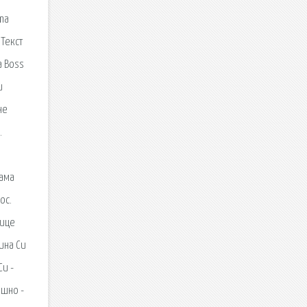
ama
 Текст
a Boss
и
не
.
Мама
ос.
нице
ина Си
Си -
ешно -