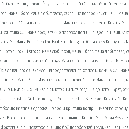
ina Si Смотреть видеоклип/слушать песню онлайн Отзывы об этой песне: чит
рэп, мама - босс. Мама любит cache, cache - не вопрос. Кристина Си Мама
сс слова/ Скачать тексты песен на Мамин стиль. Текст песни Kristina Si 
ни Кристина Си - мама босс, а также перевод песни и видео или клип. Krist
ina Si - Mama Boss Director: Ekaterina Telegina DOP: Alexey Kupriyanov M
ль - это высокий strogs. Мама любит рэп, мама – босс. Мама любит cash, c
: Мамин стиль — это высокий strogs. Мама любит рэп, мама — бокс. Мама 
P’s. Для вашего ознакомления предоставлен текст песни КАРИНА СИ - мама
stina Si - Mama Boss. Мамин стиль - это высокий спрос Мама любит рэп, м
а; Ученик държи химикал в ръцете си и пита седящия до него: - Брат, отк
сен Kristina Si. Тебе не будет больно Kristina Si: Космос Kristina Si: Ко
будет больно Kristina. Содержание песни Кристина воспринимает по-своему
 Si. Все ее тексты – это личные переживания. Kristina Si — Мама Boss те
ре фортепиано синтезаторе пианино бой перебор табы Музыкальная школ