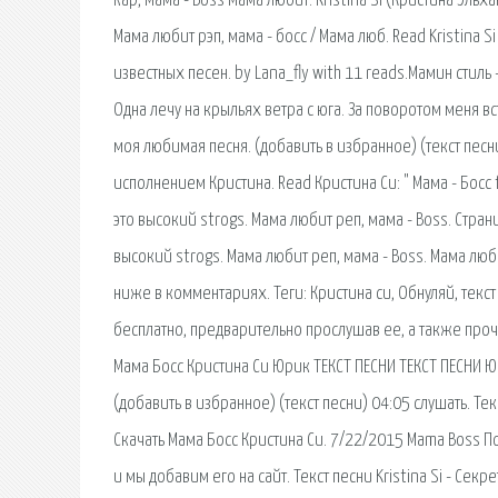
Rap, Мама - Boss Мама любит. Kristina Si (Кристина Эльх
Мама любит рэп, мама - босс / Мама люб. Read Kristina S
известных песен. by Lana_fly with 11 reads.Мамин стиль -
Одна лечу на крыльях ветра с юга. За поворотом меня вст
моя любимая песня. (добавить в избранное) (текст песни
исполнением Кристина. Read Кристина Си: " Мама - Босс
это высокий strogs. Мама любит реп, мама - Boss. Стран
высокий strogs. Мама любит реп, мама - Boss. Мама люби
ниже в комментариях. Теги: Кристина си, Обнуляй, текст
бесплатно, предварительно прослушав ее, а также прочи
Мама Босс Кристина Си Юрик ТЕКСТ ПЕСНИ ТЕКСТ ПЕСНИ Юри
(добавить в избранное) (текст песни) 04:05 слушать. Тек
Скачать Мама Босс Кристина Си. 7/22/2015 Mama Boss По
и мы добавим его на сайт. Текст песни Kristina Si - Секре