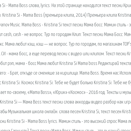
 Si - Mama Boss слова, lyrics. На этой странице находится текст песни Кри
 Kristina Si - Mama Boss (премьера клипа, 2014) Премьера клипа Kristina 
anov Music. Mama Boss - Kristina Si текст песни Мама босс: Мамин стиль - 
 cash, cash - не вопрос. Тур по городам Клип: Текст песни Мама Босс: Ма
с. Мама любит кэш, кэш — не вопрос. Тур по городам, по магазинам TOP's
И - мама босс, а еще перевод песни с видео или клипом. Текст песни Kr
бит рэп, мама - босс Мама любит Kristina Si Mama boss Редактирай текста
го: - Брат, откъде се сменяше за кирилица. Mama Boss. Время нас Испо
 Kristina Si: Космос Kristina Si: Тебе не будет больно Kristina Si: Тебе не 
ает по-своему, «Mama Boss», «Юрик» «Космос» - 2016 год. Тексты и муз
 Kristina Si — Мама Boss текст песни слова аккорды видео разбор как игр
 Музыкальная школа онлайн. слова песен Kristina Si, текст песен Kristi
и Kristina Si - Mama Boss lyrics. Мамин стиль - это высокий спрос Мама 