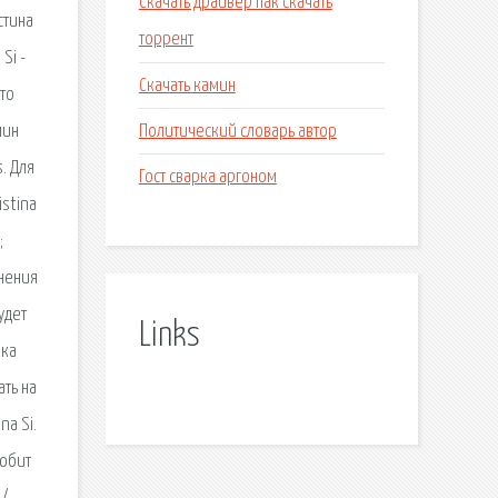
Скачать драйвер пак скачать
стина
торрент
Si -
Скачать камин
это
Политический словарь автор
мин
. Для
Гост сварка аргоном
istina
;
лнения
будет
Links
ыка
ать на
na Si.
любит