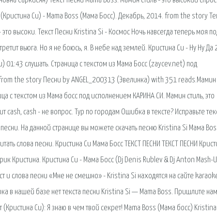
ановна Саркисян) Текст песни Mama Boss: Мамин стиль - это высокий спрос
i (Кристина Си) - Mama Boss (Мама Босс). Декабрь, 2014. from the story Те
 это высоки. Текст Песни Kristina Si - Космос Ночь навсегда теперь моя по
ретит вьюга. Но я не боюсь, я. В небе над землей. Кристина Си - Ну Ну Да
) 01:43 слушать. Страница с текстом из Мама Босс (zaycev.net) под
 from the story Песни by ANGEL_200313 (Эвелинка) with 351 reads.Мамин 
ица с текстом из Мама босс под исполнением КАРИНА СИ. Мамин стиль, это
т cash, cash - не вопрос. Тур по городам Ошибка в тексте? Исправьте тек
 песни. На данной странице вы можете скачать песню Kristina Si Мама Bos
тать слова песни. Кристина Си Мама Босс ТЕКСТ ПЕСНИ ТЕКСТ ПЕСНИ Крист
к Кристина. Кристина Си - Мама Босс (Dj Denis Rublev & Dj Anton Mash-
ст и слова песни «Мне не смешно» - Kristina Si находятся на сайте karaoke
ка в нашей базе нет текста песни Kristina Si — Mama Boss. Пришлите нам
т (Кристина Си): Я знаю в чем твой секрет! Mama Boss (Мама босс) Kristina 