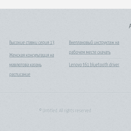
A
Высокие ставки серия 13
Внеплановый инструктаж на
рабочем месте скачать
Женская консультация на
мавлютова казань
Lenovo t61 bluetooth driver
расписание
© Untitled. All rights reserved.