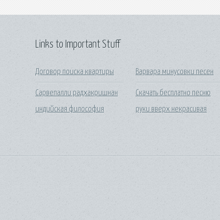
Links to Important Stuff
Договор поиска квартиры
Варвара минусовки песен
Сарвепалли радхакришнан
Скачать бесплатно песню
индийская философия
руки вверх некрасивая