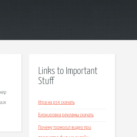
Links to Important
Stuff
омер
ьших
Игра на ps4 скачать
Блокировка рекламы скачать
Почему тормозит видео при