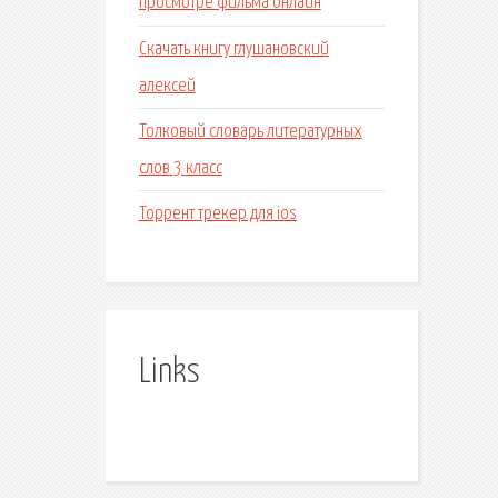
просмотре фильма онлайн
Скачать книгу глушановский
алексей
Толковый словарь литературных
слов 3 класс
Торрент трекер для ios
Links