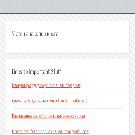
У стен анакопии книга
Links to Important Stuff
Мануал форд фокус 2 скачать торрент
Скачать моды камаз euro truck simulator 2
Расписание автобусов тотьма нюксеница
Driver san francisco 2 скачать торрент игра