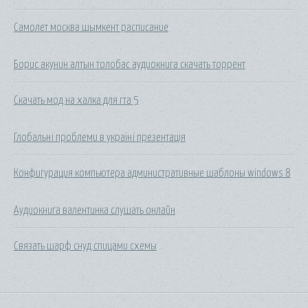
Самолет москва шымкент расписание
Борис акунин алтын толобас аудиокнига скачать торрент
Скачать мод на халка для гта 5
Глобальні проблеми в україні презентація
Конфигурация компьютера административные шаблоны windows 8
Аудиокнига валентинка слушать онлайн
Связать шарф снуд спицами схемы