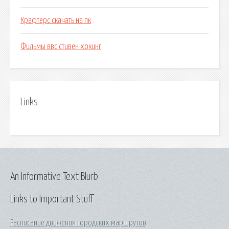
Крафтерс скачать на пк
Фильмы ввс стивен хокинг
Links
An Informative Text Blurb
Links to Important Stuff
Расписание движения городских маршрутов