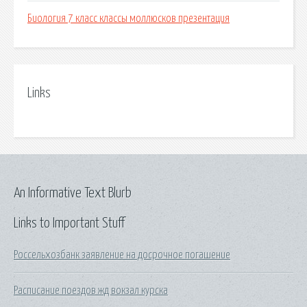
Биология 7 класс классы моллюсков презентация
Links
An Informative Text Blurb
Links to Important Stuff
Россельхозбанк заявление на досрочное погашение
Расписание поездов жд вокзал курска