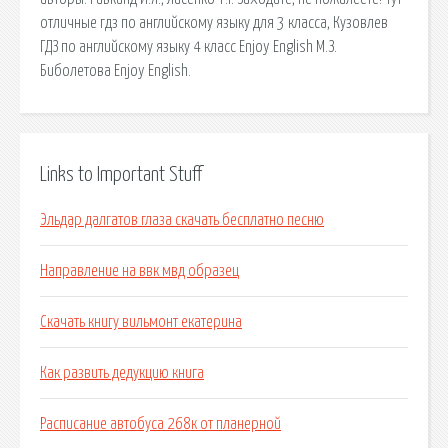
отличные гдз по английскому языку для 3 класса, Кузовлев
ГДЗ по английскому языку 4 класс Enjoy English М.З.
Биболетова Enjoy English.
Links to Important Stuff
Эльдар далгатов глаза скачать бесплатно песню
Направление на ввк мвд образец
Скачать книгу вильмонт екатерина
Как развить дедукцию книга
Расписание автобуса 268к от планерной