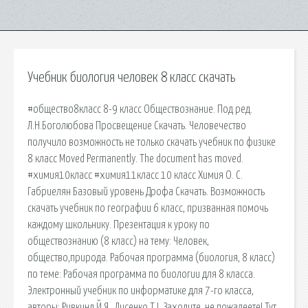
Учебник биология человек 8 класс скачать
#общество8класс 8-9 класс Обществознание. Под ред.
Л.Н.Боголюбова Просвещение Скачать. Человечество
получило возможность не только скачать учебник по физике
8 класс Moved Permanently. The document has moved.
#химия10класс #химия11класс 10 класс Химия О. С.
Габриелян Базовый уровень Дрофа Скачать. Возможность
скачать учебник по географии 6 класс, призванная помочь
каждому школьнику. Презентация к уроку по
обществознанию (8 класс) на тему: Человек,
общество,природа. Рабочая программа (биология, 8 класс)
по теме: Рабочая программа по биологии для 8 класса.
Электронный учебник по информатике для 7-го класса,
авторы: Ривкинд Й.Я., Лисенко Т.І. Заходите, не пожалеете! Тут