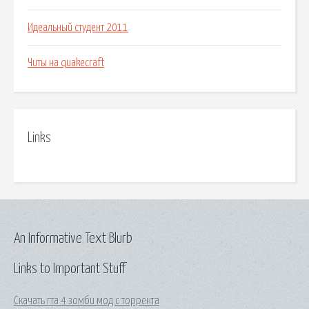
Идеальный студент 2011
Читы на quakecraft
Links
An Informative Text Blurb
Links to Important Stuff
Скачать гта 4 зомби мод с торрента