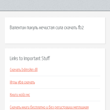
Валентин пикуль нечистая сила скачать fb2
Links to Important Stuff
Скачать bdmskin dll
Игры gba скачать
Книги нойз мс
Скачать книги бесплатно и без регистрации метлицкая