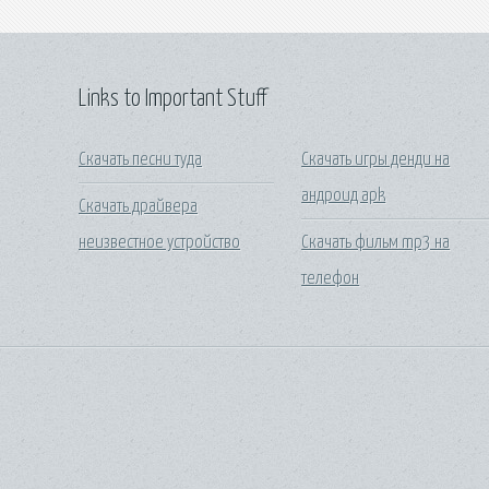
Links to Important Stuff
Скачать песни туда
Скачать игры денди на
андроид apk
Скачать драйвера
неизвестное устройство
Скачать фильм mp3 на
телефон