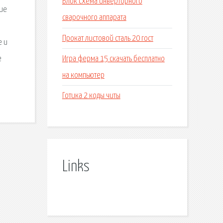
Блок схема инверторного
кие
сварочного аппарата
Прокат листовой сталь 20 гост
е и
Игра ферма 15 скачать бесплатно
е
на компьютер
Готика 2 коды читы
Links