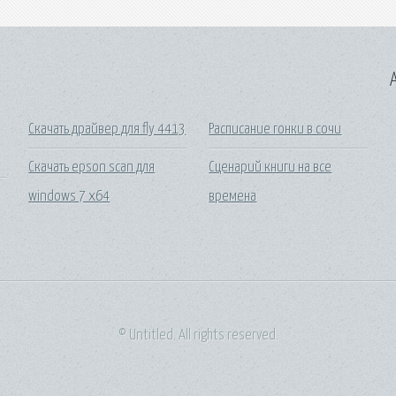
A
Скачать драйвер для fly 4413
Расписание гонки в сочи
Скачать epson scan для
Сценарий книги на все
windows 7 x64
времена
© Untitled. All rights reserved.