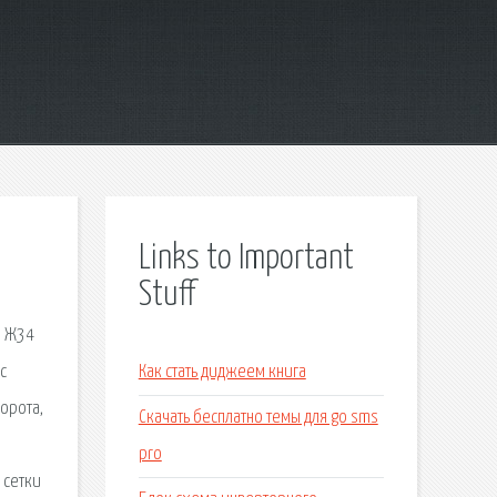
Links to Important
Stuff
а Ж34
с
Как стать диджеем книга
орота,
Скачать бесплатно темы для go sms
pro
 сетки