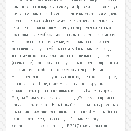
помните логин и пароль от аккаунта. Проверьте привязанную
почту и пароль от нее. В данной статье вы можете узнать, как
изменить пароль в Инстаграмме, а также как восстановить
пароль через электронную почту, номер телефона и имя
пользователя. Необходимость закрыть аккаунт в Инстаграме
может появиться в том случае, если пользователь хочет
ограничить доступ к публикациям. В Инстаграм имеется два
типа имени пользователя – логин и ваше настоящее имя
(псевдоним). Пошаговая инструкция как зарегистрироваться
в инстаграме с мобильного телефона и через. На сайте
можно бесплатно накрутить лайки и подписчиков инстаграм,
вконтакте и YouTube, также можно быстро накрутить
фолловеров и ретвиты в социальную сеть Twitter, накрутка
Модная Мекка московских красавиц ЦУМ время от времени
попадает под обстрел. Не забывайте выбирать в параметрах
правильное звуковое устройство по кнопке Изменить. Они не
платят налоги. Не дают денег дизайнерам. Не покупают
хорошие ткани. Их работницы. В 2017 году чиновники