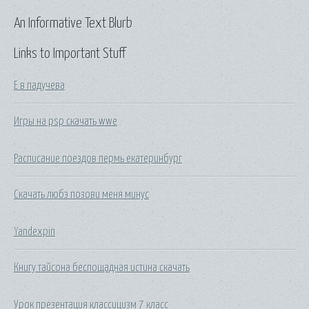
An Informative Text Blurb
Links to Important Stuff
Е в падучева
Игры на psp скачать wwe
Расписание поездов пермь екатеринбург
Скачать любэ позови меня минус
Yandexpin
Книгу тайсона беспощадная истина скачать
Урок презентация классицизм 7 класс