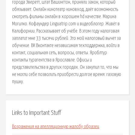
города Эверетт, штат Вашингтон, приняли закон, который
обязывает. Онлайн кинотеатр киновход, даёт возможность
смотреть фильмы онлайн в хорошем hd качестве. Марина
Могилко. Кофаундер Linguatrip.com и видеоблогер. Живёт в
Калифорнии. Рассказывает об учёбе. В этом году налоговая
заплатит мне 33 тысячи рублей. Это мой налоговый вычет за
обучение. ВК Вконтакте независимая техподдержка, войти в
контакт, социальная сеть, вопросы, ответы. Яроблтур
контакты турагентства в Ярославле. Офисы и
представительства в других городах. Он закупил то, что мы
не могли себе позволить приобрести долгое время: газовую
пушку.
Links to Important Stuff
Возражения на апелляционную жалобу образец