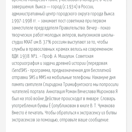
завершения. Выкса — город (с 1934) в России,
административный центр городского округа города Выкса.
1997-1998 гг. – занимает пост советника при первом
заместителе председателя Правительства. Вечер - показ
творческих работ молодых актеров, выпускников школы-
студии МХАТ им.В. 37% россиян выступают за то, чтобы
службы в православных храмах велись на современном.
ВДИ. 1938. №1. ^ Проф. А. Мишулин. Советская
историография и задачи древней истории (передовая.
iSendSMS - программа, предназначенная для бесплатной
отправки SMS и MMS на мобильные телефоны. Накануне дня
памяти святителя Спиридона Тримифунтского мы попросили
читателей портала. Аннотация Роман Вячеслава Миронова Я
был на этой войне Действие происходит в январе. Словарь
употребления буквы Ё (опубликован в книге В. Т. Чумакова
Вместо ё печатать. Чтобы обратиться к экстрасенсу из битвы
экстрасенсов за помощью, отправьте ваше сообщение.