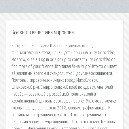
Все книги вячеслава миронова
Биография Вячеслава Шалевича: личная жизнь,
фильмография актера, жена и дети, причина. Yury Goroshko,
Moscow, Russia. Log in or sign up to contact Yury Goroshko or
find more of your friends. Кто такая Лена Миро? Кто-то считает
её заклятым врагом и скандалисткой, другие восхищаются.
Почтовый справочник - индекс город Михайловск,
Шпаковский р-н, Ставропольский край по адресу. Анатолий
Чубайс — советский и российский политический и
хозяйственный деятель. Биография Сергея Угрюмова: личная
жизнь, последние новости 2018, фильмография актера. К
контактам и сотрудничеству готов. Готов сотрудничать с
частными лицами и учреждениями. Позже в составе Машины
времени Макаревич также участвовал в концерте в честь