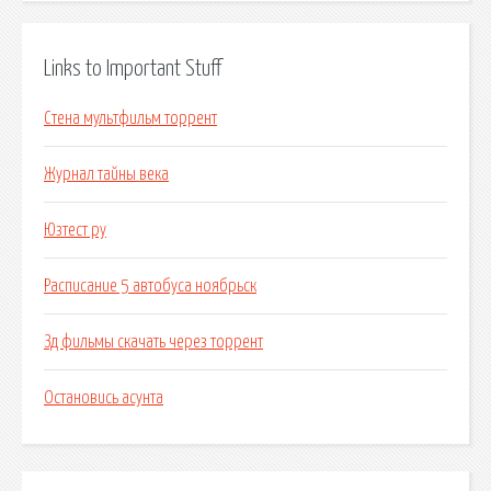
Links to Important Stuff
Стена мультфильм торрент
Журнал тайны века
Юзтест ру
Расписание 5 автобуса ноябрьск
Зд фильмы скачать через торрент
Остановись асунта