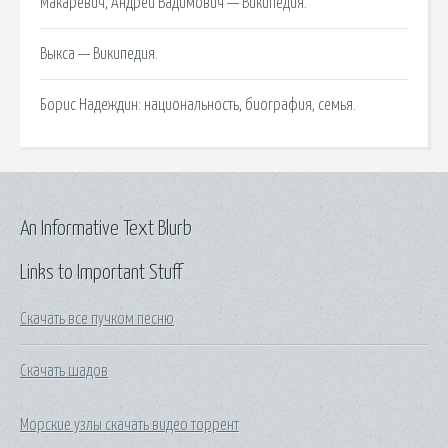
Макаревич, Андрей Вадимович — Википедия.
Выкса — Википедия.
Борис Надеждин: национальность, биография, семья.
An Informative Text Blurb
Links to Important Stuff
Скачать все пучком песню
Скачать шадов
Морские узлы скачать видео торрент