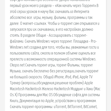
первый урок моего раздела – «Как качать через Торрент».В
этой серии уроков я научу Вас скачивать из Интернета
абсолютно все: игры, музыку, фильмы, программы и так
далее. О магнет-ссылках. Чтобы u-торрент сам открывался и
запускался при их скачивании, в его настройках должно
стоять: В разделе Общие - Ассоциировать с торрент-
файлами. Скачать Windows через торрент. Площадка - Pro-
Windows.net создана для того, чтобы вы, уважаемые гости и
пользователи сайта, смогли в полном объеме оценить все
прелести и возможности операционной системы Windows.
Ckopo.net Скачать торент игры, торент Фильмы, торрент
Музыка, скачать бесплатно без регистрации,скачать торрент
на большой скорости. Общий iPhone, iPod, iPad, Apple TV
Трекер (вопросы,обсуждения,решение проблем) Apple
Macintosh Hackintosh Железо Hackintosh Моддинг и Хаки (Mac
Os X) Программы для Mac OS Обсуждение софта для системы
Книги, Документация по Apple, устройствам и программам.
Скачать торрент-программы: uTorrent, BitTorrent, BitComet,