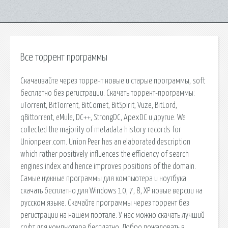
Все торрент программы
Скачаивайте через торрент новые и старые программы, soft
бесплатно без регистрации. Скачать торрент-программы:
uTorrent, BitTorrent, BitComet, BitSpirit, Vuze, BitLord,
qBittorrent, eMule, DC++, StrongDC, ApexDC и другие. We
collected the majority of metadata history records for
Unionpeer.com. Union Peer has an elaborated description
which rather positively influences the efficiency of search
engines index and hence improves positions of the domain.
Самые нужные программы для компьютера и ноутбука
скачать бесплатно для Windows 10, 7, 8, XP новые версии на
русском языке. Скачайте программы через торрент без
регистрации на нашем портале. У нас можно скачать лучший
софт для компьютера бесплатно. Добро пожаловать в