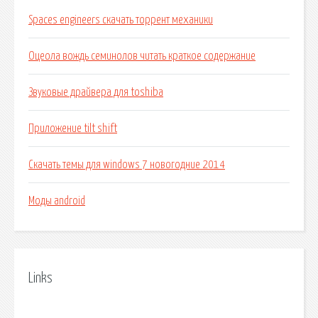
Spaces engineers скачать торрент механики
Оцеола вождь семинолов читать краткое содержание
Звуковые драйвера для toshiba
Приложение tilt shift
Скачать темы для windows 7 новогодние 2014
Моды android
Links