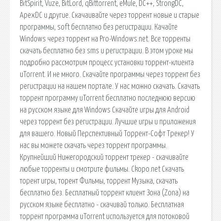
BitSpirit, Vuze, BitLord, qBittorrent, eMule, DC++, StrongDC,
ApexDC и другие. Скачаивайте через торрент новые и старые
программы, soft бесплатно без регистрации. Качайте
Windows через торрент на Pro-Windows.net. Все торренты
скачать бесплатно без sms и регистрации. В этом уроке мы
подробно рассмотрим процесс установки торрент-клиента
uTorrent. И не много. Скачайте программы через торрент без
регистрации на нашем портале. У нас можно скачать. Скачать
торрент программу uTorrent бесплатно последнюю версию
на русском языке для Windows Скачайте игры для Android
через торрент без регистрации. Лучшие игры и приложения
для вашего. Новый Перспективный Торрент-Софт Трекер! У
нас вы можете скачать через торрент программы.
Крупнейший Нижегородский торрент трекер - скачивайте
любые торренты и смотрите фильмы. Ckopo.net Скачать
торент игры, торент Фильмы, торрент Музыка, скачать
бесплатно без. Бесплатный торрент клиент Зона (Zona) на
русском языке бесплатно - скачивай только. Бесплатная
торрент программа uTorrent используется для потоковой