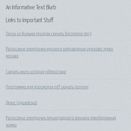
An Informative Text Blurb
Links to Important Stuff
Песни из фильма призрак скачать бесплатно mp3
Расписание электричек курского направления орехово зуево
москва
Скачать книги история узбекистана
Программа для просмотра pdf скачать торрент
Денис грушевский
Расписание электричек ленинградского вокзала левобережная
химки