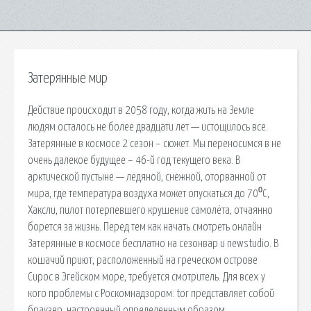
Затерянные мир
Действие происходит в 2058 году, когда жить на Земле
людям осталось не более двадцати лет — истощилось все.
Затерянные в космосе 2 сезон – сюжет. Мы переносимся в не
очень далекое будущее – 46-й год текущего века. В
арктической пустыне — ледяной, снежной, оторванной от
мира, где температура воздуха может опускаться до 70⁰С,
Хаксли, пилот потерпевшего крушение самолёта, отчаянно
борется за жизнь. Перед тем как начать смотреть онлайн
Затерянные в космосе бесплатно на сезонвар и newstudio. В
кошачий приют, расположенный на греческом острове
Сирос в Эгейском море, требуется смотритель. Для всех у
кого проблемы с Роскомнадзором: tor представляет собой
браузер, настроенный определенным образом,