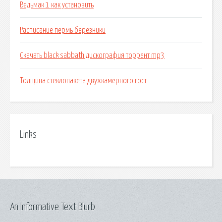
Ведьмак 1 как установить
Расписание пермь березники
Скачать black sabbath дискография торрент mp3
Толщина стеклопакета двухкамерного гост
Links
An Informative Text Blurb