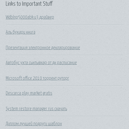
Links to Important Stuff
Wdblnp5000abk u3 драйвер
Аль бухари книга
Презентация электронное декларирование
Автобус ухта сыктывкар от дк расписание
Microsoft office 2010 торрент руторг
Descarca play market gratis
System restore manager rus скачать
Диплом лучшей подруги шаблон