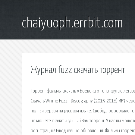
chaiyuoph.errbit.com
Журнал fuzz скачать торрент
Торрент фильмы скачать » Боевики » Типа крутые легавые
Скачать Winnie Fuzz - Discography (2015-2018) MP3 чере
полная версия на русском языке. Свободное зеркало rut
не можете скачать нужный Вам торрент. У нас вы можете 
регистрации! Ежедневные обновления. Фильмы торренто