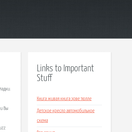
Links to Important
Stuff
ладки.
Книга живая книга эрве тюлле
 и Вы
Детское кресло автомобильное
схема
uzz