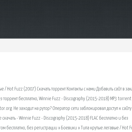
 / Hot Fuzz (2007) Скачать торрент Контакты с нами Добавить сайт в зак
з торрент бесплатно, Winnie Fuzz - Discography (2015-2018) MP3 torrent
or.org. Не заходит на рутор? Оператор сети заблокировал доступ к сайту
скачать - Winnie Fuzz - Discography (2015-2018) FLAC бесплатно и без
м бесплатно, без регистрации » Боевики » Типа крутые легавые / Hot F