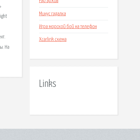
Рар архив
ь
Минус гадалка
ight
Игра морской бой на телефон
нт.
Xcarlink схема
ы. На
Links