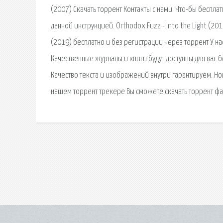
(2007) Скачать торрент Контакты с нами. Что-бы бесплат
данной инструкцией. Orthodox Fuzz - Into the Light (201
(2019) бесплатно и без регистрации через торрент У на
Качественные журналы и книги будут доступны для вас 
Качество текста и изображений внутри гарантируем. Но
нашем торрент трекере Вы сможете скачать торрент фа