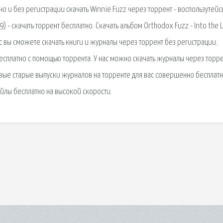
но и без регистрации скачать Winnie Fuzz через торрент - воспользутейс
9) - скачать торрент бесплатно. Скачать альбом Orthodox Fuzz - Into the L
с вы сможете скачать книги и журналы через торрент без регистрации.
бесплатно с помощью торрента. У нас можно скачать журналы через торре
вые старые выпуски журналов на торренте для вас совершенно бесплатн
йлы бесплатно на высокой скорости.