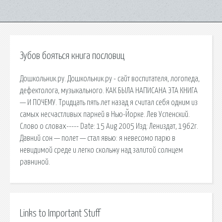
Зубов бояться книга пословиц
Дошкольник.ру. Дошкольник.ру - сайт воспитателя, логопеда,
дефектолога, музыкального. КАК БЫЛА НАПИСАНА ЭТА КНИГА
— И ПОЧЕМУ. Тридцать пять лет назад я считал себя одним из
самых несчастливых парней в Нью-Йорке. Лев Успенский.
Слово о словах----- Date: 15 Aug 2005 Изд: Лениздат, 1962г.
Давний сон — полет — стал явью: я невесомо парю в
невидимой среде и легко скольжу над залитой солнцем
равниной.
Links to Important Stuff