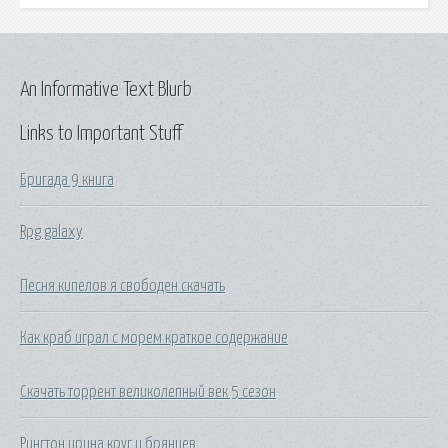
An Informative Text Blurb
Links to Important Stuff
Бригада 9 книга
Rpg galaxy
Песня кипелов я свободен скачать
Как краб играл с морем краткое содержание
Скачать торрент великолепный век 5 сезон
Рингтон ирина круг и брянцев