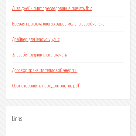
Лиза джейн смит преследование скачать fb2
Боевая практика книгоходцев милена завойчинская
Драйвер для lenovo v570c
Элизабет рудник книги скачать
Договор транзита тепловой энергии
Озонотерапия в пародонтологии pdf
Links