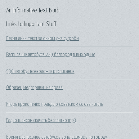
An Informative Text Blurb
Links to Important Stuff
Песня анны текст за окном уже сугробы
Расписание автобуса 229 белгород в выходные
530 автобус всеволожск расписание
Образец медсправки на права
Игорь прокопенко правда о советском союзе читать
Радио шансон скачать бесплатно mp3
Время расписание автобусов во владимире по городу