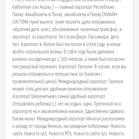
Бабелтуап или Аираи ) — главный аэропорт Республики
Палау. Авиабилеты в Палау. aвиабилеты в Палау ОНЛАЙН-
СИСТЕМА пункт вылета. пункт прилета. дата отправления.
обратная дата. класс обслуживания. наземный трансфер. в
аэропорт. из аэропорта. без трансфера. Пассажиры: дети
без. Аэропорт в Эйлате был построен в 1949 году, в конце
арабо-израильской войны. В 1964 году была удлинена
взлетно-посадочная до 1.500 метров, а также был построен
пассажирский терминал. Аэропорт Таллина. В случае, если вы
решили отправиться в путешествие по билетам с
привлекательной ценой, Международный аэропорт Таллина
может стать для вас удобным пунктом отправления.
Аэропорт Шереметьево самый удобный аэропорт.
Отправляли ребенка 13 лет на отдых, одну. Претензий ни к
аэропорту ни к авиакомпании никаких. Единственно сдавали
багаж минут. Международный аэропорт Инчхон расположен
к западу от города Инчхон, на западном побережье. Новости
сайта. Новости rp5. Новости РП5. Новости сайта rp5. Новости