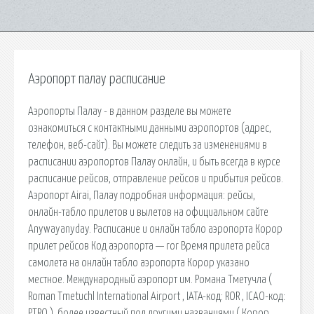
Аэропорт палау расписание
Аэропорты Палау - в данном разделе вы можете
ознакомиться с контактными данными аэропортов (адрес,
телефон, веб-сайт). Вы можете следить за изменениями в
расписании аэропортов Палау онлайн, и быть всегда в курсе
расписание рейсов, отправление рейсов и прибытия рейсов.
Аэропорт Airai, Палау подробная информация: рейсы,
онлайн-табло прилетов и вылетов на официальном сайте
Anywayanyday. Расписание и онлайн табло аэропорта Корор
прилет рейсов Код аэропорта — ror Время прилета рейса
самолета на онлайн табло аэропорта Корор указано
местное. Международный аэропорт им. Романа Тметучла (
Roman Tmetuchl International Airport , IATA-код: ROR , ICAO-код:
PTRO ), более известный под другими названиями ( Корор ,