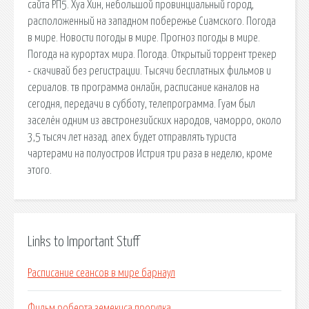
сайта РП5. Хуа Хин, небольшой провинциальный город,
расположенный на западном побережье Сиамского. Погода
в мире. Новости погоды в мире. Прогноз погоды в мире.
Погода на курортах мира. Погода. Открытый торрент трекер
- скачивай без регистрации. Тысячи бесплатных фильмов и
сериалов. тв программа онлайн, расписание каналов на
сегодня, передачи в субботу, телепрограмма. Гуам был
заселён одним из австронезийских народов, чаморро, около
3,5 тысяч лет назад. anex будет отправлять туриста
чартерами на полуостров Истрия три раза в неделю, кроме
этого.
Links to Important Stuff
Расписание сеансов в мире барнаул
Фильм роберта земекиса прогулка