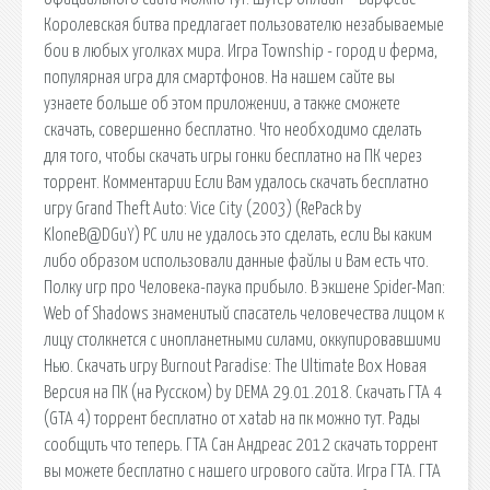
Королевская битва предлагает пользователю незабываемые
бои в любых уголках мира. Игра Township - город и ферма,
популярная игра для смартфонов. На нашем сайте вы
узнаете больше об этом приложении, а также сможете
скачать, совершенно бесплатно. Что необходимо сделать
для того, чтобы скачать игры гонки бесплатно на ПК через
торрент. Комментарии Если Вам удалось скачать бесплатно
игру Grand Theft Auto: Vice City (2003) (RePack by
KloneB@DGuY) PC или не удалось это сделать, если Вы каким
либо образом использовали данные файлы и Вам есть что.
Полку игр про Человека-паука прибыло. В экшене Spider-Man:
Web of Shadows знаменитый спасатель человечества лицом к
лицу столкнется с инопланетными силами, оккупировавшими
Нью. Скачать игру Burnout Paradise: The Ultimate Box Новая
Версия на ПК (на Русском) by DEMA 29.01.2018. Скачать ГТА 4
(GTA 4) торрент бесплатно от xatab на пк можно тут. Рады
сообщить что теперь. ГТА Сан Андреас 2012 скачать торрент
вы можете бесплатно с нашего игрового сайта. Игра ГТА. ГТА