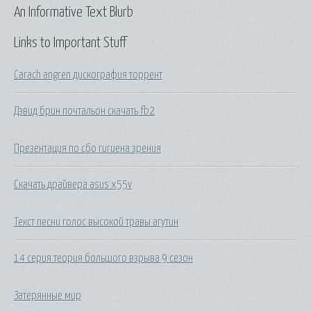
An Informative Text Blurb
Links to Important Stuff
Carach angren дискография торрент
Дэвид брин почтальон скачать fb2
Презентация по сбо гигиена зрения
Скачать драйвера asus x55v
Текст песни голос высокой травы агутин
14 серия теория большого взрыва 9 сезон
Затерянные мир