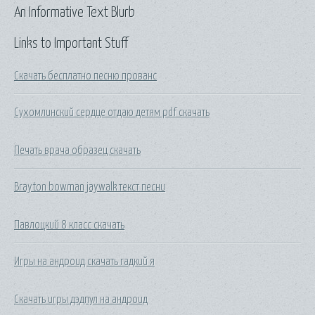
An Informative Text Blurb
Links to Important Stuff
Скачать бесплатно песню прованс
Сухомлинский сердце отдаю детям pdf скачать
Печать врача образец скачать
Brayton bowman jaywalk текст песни
Павлоцкий 8 класс скачать
Игры на андроид скачать гадкий я
Скачать игры дэдпул на андроид