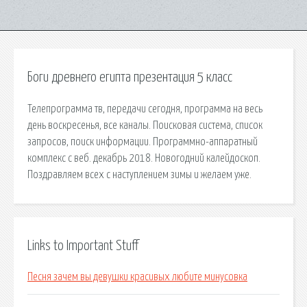
Боги древнего египта презентация 5 класс
Телепрограмма тв, передачи сегодня, программа на весь
день воскресенья, все каналы. Поисковая сиcтема, список
запросов, поиск информации. Программно-аппаратный
комплекс с веб. декабрь 2018. Новогодний калейдоскоп.
Поздравляем всех с наступлением зимы и желаем уже.
Links to Important Stuff
Песня зачем вы девушки красивых любите минусовка