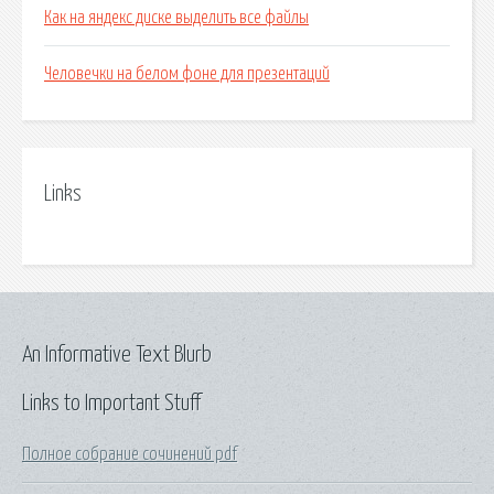
Как на яндекс диске выделить все файлы
Человечки на белом фоне для презентаций
Links
An Informative Text Blurb
Links to Important Stuff
Полное собрание сочинений pdf