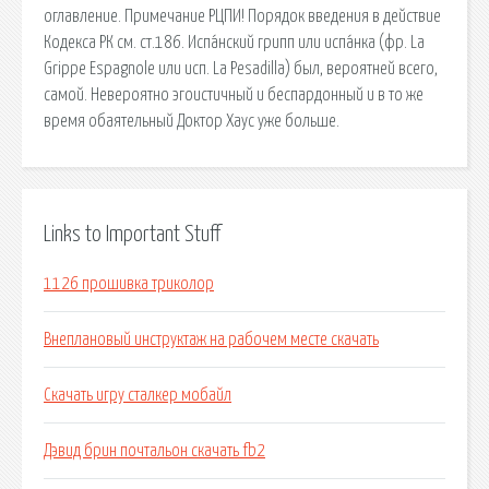
оглавление. Примечание РЦПИ! Порядок введения в действие
Кодекса РК см. ст.186. Испа́нский грипп или испа́нка (фр. La
Grippe Espagnole или исп. La Pesadilla) был, вероятней всего,
самой. Невероятно эгоистичный и беспардонный и в то же
время обаятельный Доктор Хаус уже больше.
Links to Important Stuff
1126 прошивка триколор
Внеплановый инструктаж на рабочем месте скачать
Скачать игру сталкер мобайл
Дэвид брин почтальон скачать fb2