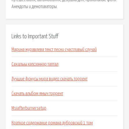
Анекдоты и демотиваторы.
Links to Important Stuff
Марина журавлева текст песни счастливый случай
Сахалыы кэпсээннэр таптал
Лучшие фокусы мира видео скачать торрент
Скачать альбом ямыч торрент
Msiafterburnersetup
Краткое содержание романа дубровский 1 том