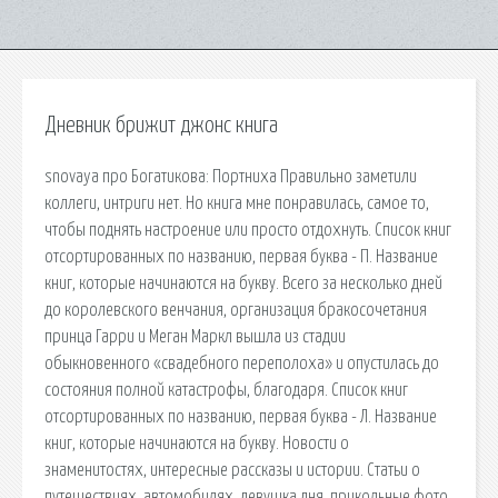
Дневник брижит джонс книга
snovaya про Богатикова: Портниха Правильно заметили
коллеги, интриги нет. Но книга мне понравилась, самое то,
чтобы поднять настроение или просто отдохнуть. Список книг
отсортированных по названию, первая буква - П. Название
книг, которые начинаются на букву. Всего за несколько дней
до королевского венчания, организация бракосочетания
принца Гарри и Меган Маркл вышла из стадии
обыкновенного «свадебного переполоха» и опустилась до
состояния полной катастрофы, благодаря. Список книг
отсортированных по названию, первая буква - Л. Название
книг, которые начинаются на букву. Новости о
знаменитостях, интересные рассказы и истории. Статьи о
путешествиях, автомобилях, девушка дня, прикольные фото.