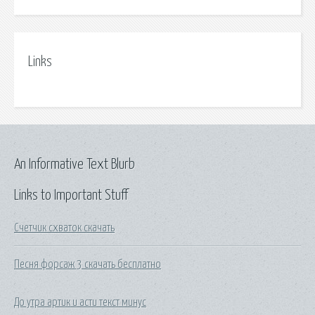
Links
An Informative Text Blurb
Links to Important Stuff
Счетчик схваток скачать
Песня форсаж 3 скачать бесплатно
До утра артик и асти текст минус