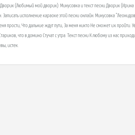
- Дворик (Любимый мой дворик). Минусовка и текст песни Дворик (Ирина
н. Записать исполнение караоке этой песни онлайн. Минусовка "Леонидо
ня прости, Что дальние ждут пути, За меня никто Не сможет их пройти. 
Стариков, что в домино Стучат с утра. Текст песни К любому из нас приходи
увы, истек.