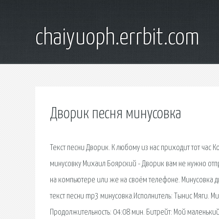
chaiyuoph.errbit.com
Дворик песня минусовка
Текст песни Дворик. К любому из нас приходит тот час Ког
минусовку Михаил Боярский - Дворик вам не нужно отпра
на компьютере или же на своём телефоне. Минусовка д
текст песни mp3 минусовка.Исполнитель: Тынис Мяги. Ми
Продолжительность: 04:08 мин. Битрейт: Мой маленький