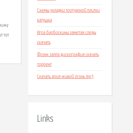
Схемы укладки тротуарной плитки
в
катушка
Увижу
Игра барбоскины заметая следы
т тот
скачать
Фрэнк заппа дискография скачать
торрент
Скачать ария живой огонь mp3
Links