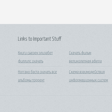
Links to Important Stuff
Книги сьюзен элизабет
Скачать фильм
филлипс скачать
великолепная афера
Ноггано баста скачать все
Схема взаимодействия
альбомы торрент
информационных систем