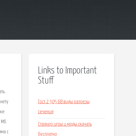
Links to Important
Stuff
ать
рнету
Гост 2 305 68 виды разрезы
оке
сечения
 Мб.
Сталкер игры и моды скачать
мма с
бесплатно