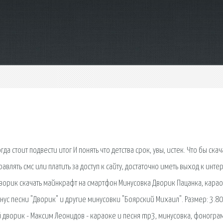
да стоит подвести итог И понять что детства срок, увы, истек. Что бы скач
влять смс или платить за доступ к сайту, достаточно иметь выход к инте
ворик скачать майнкрафт на смартфон Минусовка Дворик Пацанка, кара
нус песни "Дворик" и другие минусовки "Боярский Михаил". Размер: 3.80
 дворик - Максим Леонидов - караоке и песня mp3, минусовка, фоногра