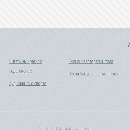
A
Читать мы краткое
Схема мезотерапии тела
содержание
Песня бабушка пирата текст
Аудиокниги о спорте
© Untitled. All rights reserved.