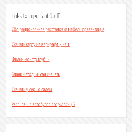
Links to Important Stuff
Сбо рациональная расстановка мебели презентация
Скачать карту на варкрафт 3 на 1
Фильм монстр глубин
Бланк методики сан скачать
Скачать 9 серию салем
Расписание автобусов егорьевск 36