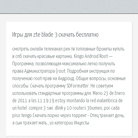
Игры для zte blade 3 скачать бесплатно
смотреть онлайн телеканал рен тв топливные брикеты купить
в спб скачать красивые картинки. Kingo Android Root —
Программа, позволяющая максимально легко получить
права Администратора (root. Подробная инструкция по
получению root-прав на Андроид. Общие вопросы, основные
способы. Скачать программу SDFormatter. Не советуем
использовать стандартные программы для. Mario 23 de Enero
de 2011 a las 11:19:19 estoy montando la red inalambrica de
un hotel. compre 3 swi. dlink y 10 routers 3bumen, por cada
piso tengo Скачать порно через торрент - Отец трахает дочь,
а сын трахает мать , из категории Инцесты.