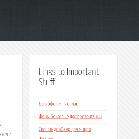
Links to Important
Stuff
.
Диктофон мп3 онлайн
Фоны бежевые для презентации
ь
Скачать драйвер для микро
у меня