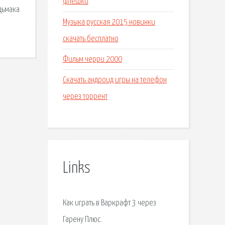
флешки
едьмака
Музыка русская 2015 новинки
скачать бесплатно
Фильм черри 2000
Скачать андроид игры на телефон
через торрент
Links
Как играть в Варкрафт 3 через
Гарену Плюс.