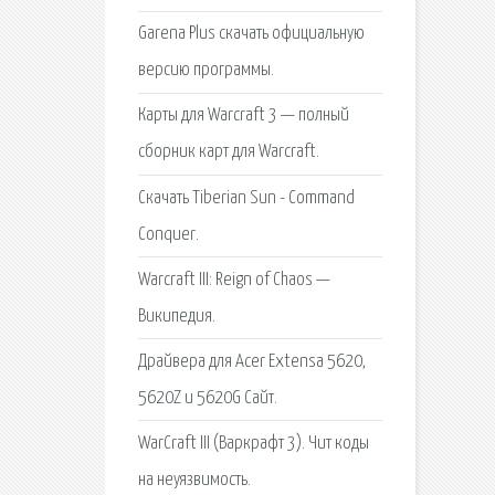
Garena Plus скачать официальную
версию программы.
Карты для Warcraft 3 — полный
сборник карт для Warcraft.
Скачать Tiberian Sun - Command
Conquer.
Warcraft III: Reign of Chaos —
Википедия.
Драйвера для Acer Extensa 5620,
5620Z и 5620G Сайт.
WarCraft III (Варкрафт 3). Чит коды
на неуязвимость.