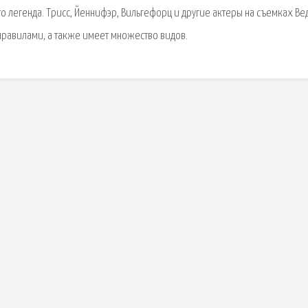
 Это легенда. Трисс, Йеннифэр, Вильгефорц и другие актеры на съемках В
 правилами, а также имеет множество видов.