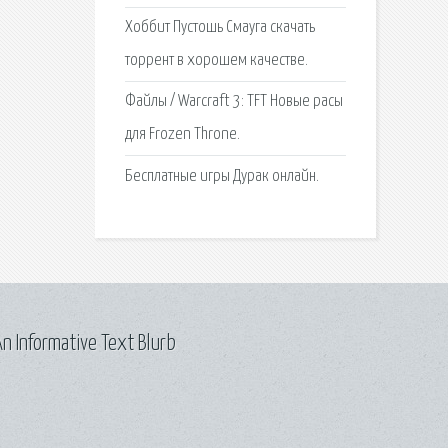
Хоббит Пустошь Смауга скачать
торрент в хорошем качестве.
Файлы / Warcraft 3: TFT Новые расы
для Frozen Throne.
Бесплатные игры Дурак онлайн.
n Informative Text Blurb