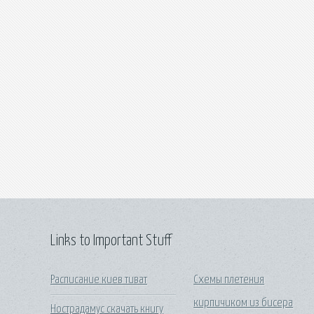
Links to Important Stuff
Расписание киев тиват
Схемы плетения
кирпичиком из бисера
Нострадамус скачать книгу