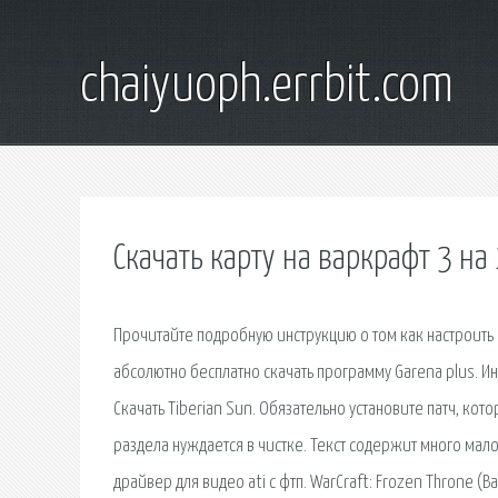
chaiyuoph.errbit.com
Скачать карту на варкрафт 3 на 
Прочитайте подробную инструкцию о том как настроить Га
абсолютно бесплатно скачать программу Garena plus. Инт
Скачать Tiberian Sun. Обязательно установите патч, ко
раздела нуждается в чистке. Текст содержит много малова
драйвер для видео ati с фтп. WarCraft: Frozen Throne (В