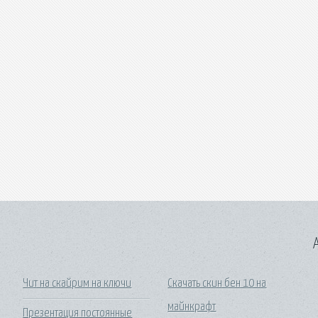
A
Чит на скайрим на ключи
Скачать скин бен 10 на
майнкрафт
Презентация постоянные