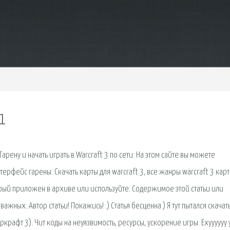
1
рену и начать играть в Warcraft 3 по сети. На этом сайте вы можете
ерфейс гарены. Скачать карты для warcraft 3, все жанры warcraft 3 карт
торый приложен в архиве или используйте. Содержимое этой статьи или
жных. Автор статьи! Покажись! :) Статья бесценна ) Я тут пытался скачат
аркрафт 3). Чит коды на неуязвимость, ресурсы, ускорение игры. Ехуууууу 