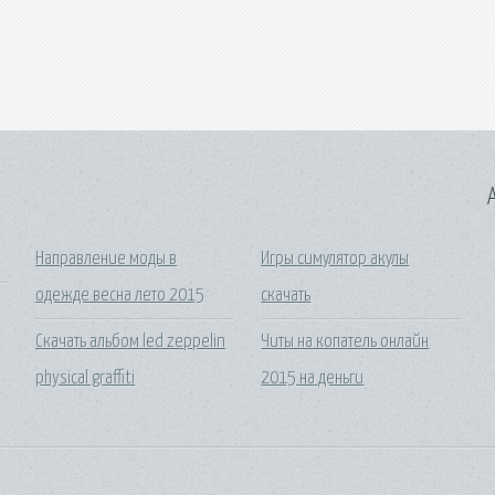
A
Направление моды в
Игры симулятор акулы
одежде весна лето 2015
скачать
Скачать альбом led zeppelin
Читы на копатель онлайн
physical graffiti
2015 на деньги