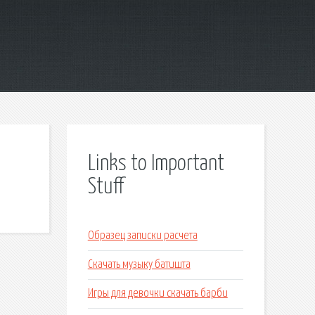
Links to Important
Stuff
Образец записки расчета
Скачать музыку батишта
Игры для девочки скачать барби