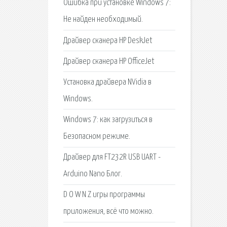
Ошибка при установке Windows 7:
Не найден необходимый.
Драйвер сканера HP DeskJet
Драйвер сканера HP OfficeJet
Установка драйвера NVidia в
Windows.
Windows 7: как загрузиться в
Безопасном режиме.
Драйвер для FT232R USB UART -
Arduino Nano Блог.
D O W N Z игры программы
приложения, всё что можно.