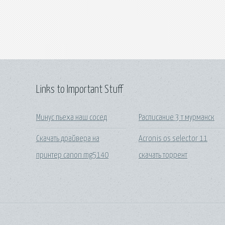
Links to Important Stuff
Минус пьеха наш сосед
Расписание 3 т мурманск
Скачать драйвера на
Acronis os selector 11
принтер canon mg5140
скачать торрент