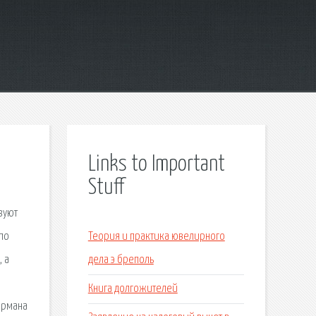
Links to Important
Stuff
зуют
по
Теория и практика ювелирного
 а
дела э бреполь
Книга долгожителей
Германа