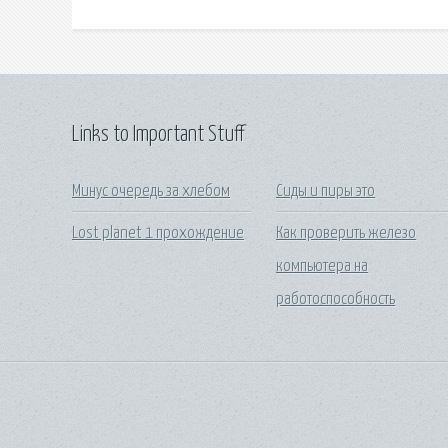
Links to Important Stuff
Минус очередь за хлебом
Сиды и пиры это
Lost planet 1 прохождение
Как проверить железо
компьютера на
работоспособность