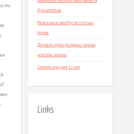
Заявление на налоговый вычет в
ии это
бухгалтерию
Расписание автобусов сергино
как
пермь
и
Договор купли продажи салона
красоты скачать
ных
Скачать игру для 11 лет
ся.
of
сами
-
Links