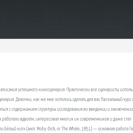
написания успешного киносценария. Практически все сценаристы исполь
нария. Девочки, как же мне хотелось сделать для вас Пасхальный курс 
раться с содержанием структуры исследования во введении и заключении,
ров работали вдвоём, интересовал многих их современников и даже стал
и Бе́лый кит» (англ. Moby-Dick, or The Whale, 1851) — основная работа 