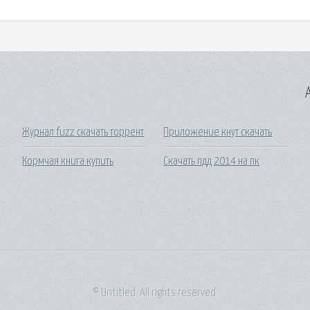
A
Журнал fuzz скачать торрент
Приложение кнут скачать
Кормчая книга купить
Скачать пдд 2014 на пк
© Untitled. All rights reserved.