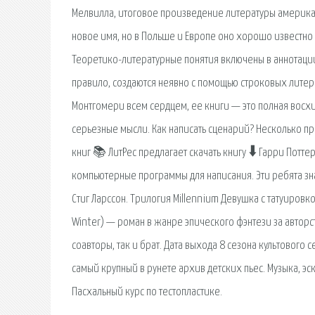
Мелвилла, итоговое произведение литературы американс
новое имя, но в Польше и Европе оно хорошо известно 
Теоретико-литературные понятия включены в аннотации 
правило, создаются неявно с помощью строковых литерало
Монтгомери всем сердцем, ее книги — это полная восхи
серьезные мысли. Как написать сценарий? Несколько п
книг 📚 ЛитРес предлагает скачать книгу 🠳 Гарри Потт
компьютерные программы для написания. Эти ребята знаю
Стиг Ларссон. Трилогия Millennium Девушка с татуировко
Winter) — роман в жанре эпического фэнтези за авторс
соавторы, так и брат. Дата выхода 8 сезона культового 
самый крупный в рунете архив детских пьес. Музыка, эс
Пасхальный курс по тестопластике.