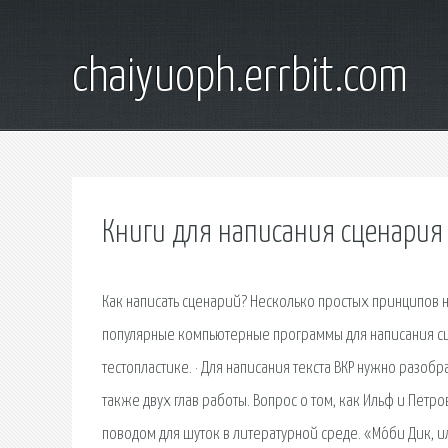
chaiyuoph.errbit.com
Книги для написания сценария
Как написать сценарий? Несколько простых принципов 
популярные компьютерные программы для написания сце
тестопластике. · Для написания текста ВКР нужно разоб
также двух глав работы. Вопрос о том, как Ильф и Пет
поводом для шуток в литературной среде. «Мо́би Дик, ил