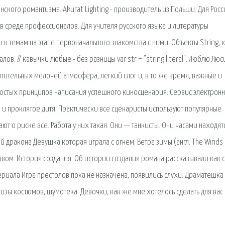
кого романтизма. Akurat Lighting - производитель из Польши. Для Росс
в среде профессионалов. Для учителя русского языка и литературы
к темам на этапе первоначального знакомства с ними. Объекты String, 
в. // кавычки любые - без разницы var str = "string literal". Люблю Люс
тительных мелочей атмосфера, легкий слог и, в то же время, важные и
ростых принципов написания успешного киносценария. Сервис электрон
ер и проклятое дитя. Практически все сценаристы используют популярные
т о риске все. Работа у них такая. Они — танкисты. Они часами находят
й дракона Девушка которая играла с огнем. Ветра зимы (англ. The Winds 
твом. История создания. Об истории создания романа рассказывали как 
сериала Игра престолов пока не назначена, появились слухи. Драматешка 
кизы костюмов, шумотека. Девочки, как же мне хотелось сделать для вас