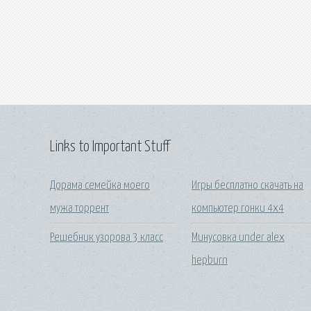
Links to Important Stuff
Дорама семейка моего
Игры бесплатно скачать на
мужа торрент
компьютер гонки 4x4
Решебник узорова 3 класс
Минусовка under alex
hepburn