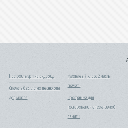
A
Настроить vpn на андроид
Кузовлев 3 класс 2 часть
скачать
Скачать бесплатно песню опа
дед мороз
Программа для
тестирования оперативной
памяти