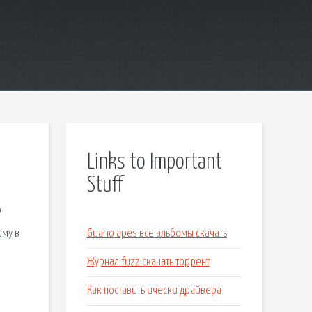
Links to Important
Stuff
р
аму в
Guano apes все альбомы скачать
Журнал fuzz скачать торрент
Как поставить ически драйвера