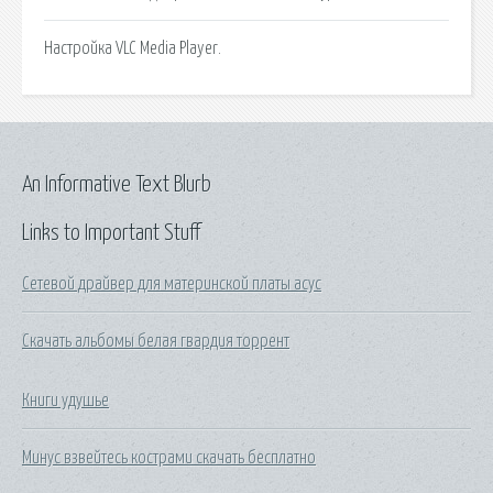
Настройка VLC Media Player.
An Informative Text Blurb
Links to Important Stuff
Сетевой драйвер для материнской платы асус
Скачать альбомы белая гвардия торрент
Книги удушье
Минус взвейтесь кострами скачать бесплатно