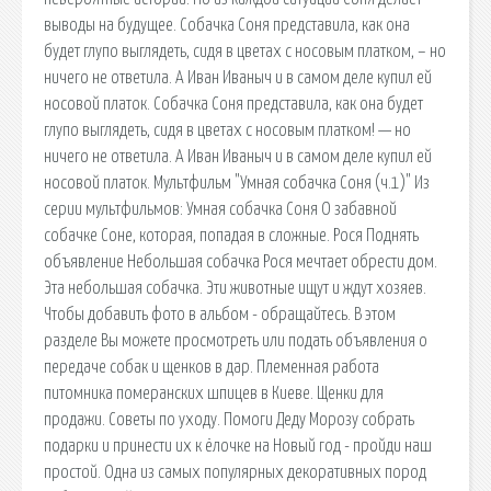
выводы на будущее. Собачка Соня представила, как она
будет глупо выглядеть, сидя в цветах с носовым платком, – но
ничего не ответила. А Иван Иваныч и в самом деле купил ей
носовой платок. Собачка Соня представила, как она будет
глупо выглядеть, сидя в цветах с носовым платком! — но
ничего не ответила. А Иван Иваныч и в самом деле купил ей
носовой платок. Мультфильм "Умная собачка Соня (ч.1)" Из
серии мультфильмов: Умная собачка Соня О забавной
собачке Соне, которая, попадая в сложные. Рося Поднять
объявление Небольшая собачка Рося мечтает обрести дом.
Эта небольшая собачка. Эти животные ищут и ждут хозяев.
Чтобы добавить фото в альбом - обращайтесь. В этом
разделе Вы можете просмотреть или подать объявления о
передаче собак и щенков в дар. Племенная работа
питомника померанских шпицев в Киеве. Щенки для
продажи. Советы по уходу. Помоги Деду Морозу собрать
подарки и принести их к ёлочке на Новый год - пройди наш
простой. Одна из самых популярных декоративных пород