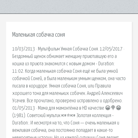
Маленькая собачка соня
10/03/2013 · Мультфильм Умная Собачка Соня. 12/05/2017 ·
Бездомный щенок обнимает женщину приютившую его а
кошка из приюта знакомится с новым домом - Duration:
11:02. Когда маленькая собачка Соня ещё не была умной
собачкой Соней, а была маленьким умным щенком, она часто
писала в коридоре. Умная собачка Соня, или Правила
хорошего тона для маленьких собачек. Андрей Алексеевич
Усачев. Все прочитано, проверено исправлено и одобрено.
01/05/2013 · Мама для мамонтёнка в HD качестве 😀🍭😁
(1981). Советский мультик 🍬⭐🍬 Золотая коллекция -
Duration:. И несмотря на то, что Соня — очень маленькая и
вежливая собачка, она постоянно попадает в какие-то
невероятные истории. Но из каждой ситуации Соня делает