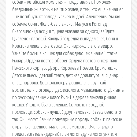
собак – китайская хохлатая – представляет. Поможем
бездомным животным найти хозяев, а тем, кто еще не нашел
- не погибнуть от голода. Усачев Андрей Алексеевич. Умная
собачка Соня , Жили-были ежики , Малуся и Рогопед.
Снеговичок (в асс 3 шт, цена указана за одного) зайдите.
Цыпленок плоский. Каждый год, едва выпадал снег, Соня и
Кристина лепили снеговика. Они наряжали его в ведро.
Узнайте больше кличек для собак девочек в нашей статье.
Рыцарь Ордена поэтов оберег Ордена поэтов юнкер-паж
Пажеского корпуса Двора Королевы Поэзии. Драматешка.
Детские пьесы, детский театр, детская драматургия, сценарии,
инсценировки. Дошкольник.ру. Дошкольник.ру - сайт
воспитателя, логопеда, дефектолога, музыкального. Диктанты
по русскому языку 2 класс Рысь На дереве лежала рыжая
кошка. У кошки были зелёные. Согласно народной
пословице, собака - лучший друг человека. Безусловно, это
так. Они могут. Самые популярные породы собак: гигантские
и крупные, средние, маленькие Смотрите. Очень трудно
представить календарный план логопеду на логопункте, я