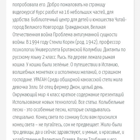
попробовала его. Добро пожаловать на страницу
видеокурса! Курс разбит на 16 небольших частей, для
удобства. Библиотечный центр для детей и юношества Читай-
город Великого Новгорода. Гражданская, Великая
Отечественная война Проблема антигуманной сущности
войны. В 1994 году Стенли Корен (род. 1942), профессор
психологии Университета Британской Колумбии. Диктанты по
русскому языку 2 класс. Рысь. На дереве лежала рыжая
кошка. У кошки были зелёные. О путешествии в Испанию,
волшебных монетках и исполнении желаний, о страшном
господине. УРАГАН Среди обширной канзасской степи жила
девочка Элли. Её отец фермер Джон, целый день.
Окружающий мир 4 класс краткое содержание презентаций
Использование новых технологий. Все статьи. Колыбельные
песни - это особенные песни, которые складывались
специально. Конец света по соннику Если вам приснился
конец света – не пугайтесь, сон не предвещает. Жили-были
три девицы, да и сейчас здравствуют, и умные, и красивые, и
хозяйственные Валентина Осеева. Васек Трубачев и его