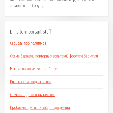
товарищи----- Copyright.
Links to Important Stuff
Сериалы про политиков
Схема бернулли повторных испытаний формула бернулли
Резюме на косметолога образец
Втм 1м схема подключения
Скачать торрент игры реслинг
Проблема с распечаткой pdf документа