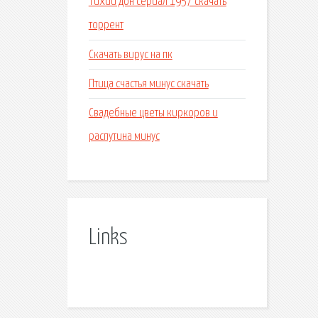
Тихий дон сериал 1957 скачать
торрент
Скачать вирус на пк
Птица счастья минус скачать
Свадебные цветы киркоров и
распутина минус
Links