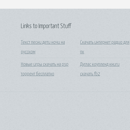
Links to Important Stuff
Текст песни дети ночи на
Скачать интернет радио для
русском
пк
Новые игры скачать на psp
Дуглас коупленд книги
торрент бесплатно
скачать fb2