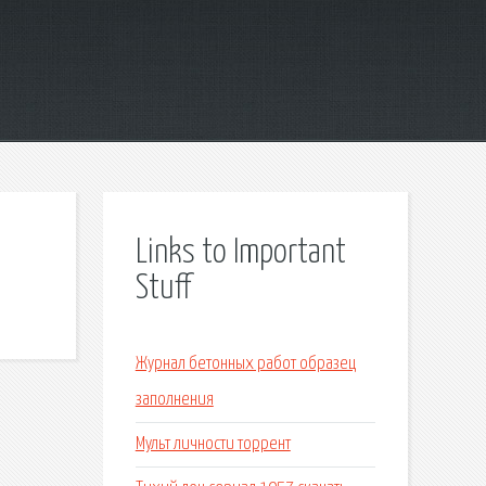
Links to Important
Stuff
Журнал бетонных работ образец
заполнения
Мульт личности торрент