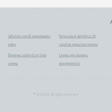
A
Забагато спроб намалювати
Расписание автобуса 28
ключ
саратов кумысная поляна
Фенечки adventure time
Схема для зарядки
схемы
аккумулятора
© Untitled. All rights reserved.