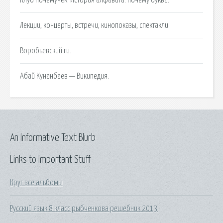
Лекции, концерты, встречи, кинопоказы, спектакли.
Воробьевский.ru.
Абай Кунанбаев — Википедия.
An Informative Text Blurb
Links to Important Stuff
Круг все альбомы
Русский язык 8 класс рыбченкова решебник 2013