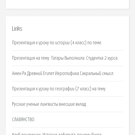
Links
Презентация к уроку по истории (4 класс) по теме.
Презентация на тему: Татары Выполнила: Студентка 2 курса.
Амен Ра Древний Египет Иероглифика Сакральный смысл.
Презентация к уроку по географии (7 класс) на тему.
Русские ученые лингвисты внесшие вклад.
СЛАВЯНСТВО.
Клуб почемучек. История алфавита: почему буква.