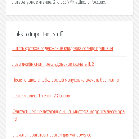
Литературное чтение. 2 класс УМК «Школа России».
Links to Important Stuff
Читать краткое содержание кладовая солнца пришвин
Лиза джейн смит преследование скачать fb2
Песня о школе кабалевский минусовка скачать бесплатно
Сериал флеш 1 сезон 23 серия
Фантастические летающие книги мистера морриса лессмора
hd
Скачать навигатор навител для windows ce