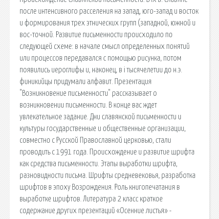
после интенсивного расселения на запад, юго-запад и восток
и формирования трех этнических групп (западной, южной и
вос-точной. Развитие письменности происходило по
следующей схеме: в начале смысл определенных понятий
или процессов передавался с помощью рисунка, потом
появились иероглифы и, наконец, в i тысячелетии до н.э.
финикийцы придумали алфавит. Презентация
"Возникновение письменности" рассказывает о
возникновении письменности. В конце вас ждет
увлекательное задание. Дни славянской письменности и
культуры государственные и общественные организации,
совместно с Русской Православной церковью, стали
проводить с 1991 года. Происхождение и развитие шрифта
как средства письменности. Этапы выработки шрифта,
разновидности письма. Шрифты средневековья, разработка
шрифтов в эпоху Возрождения. Роль книгопечатания в
выработке шрифтов. Литература 2 класс краткое
содержание других презентаций «Осенние листья» -