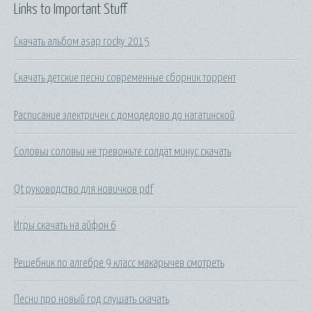
Links to Important Stuff
Скачать альбом asap rocky 2015
Скачать детские песни современные сборник торрент
Расписание электричек с домодедово до нагатинской
Соловьи соловьи не тревожьте солдат минус скачать
Qt руководство для новичков pdf
Игры скачать на айфон 6
Решебник по алгебре 9 класс макарычев смотреть
Песни про новый год слушать скачать