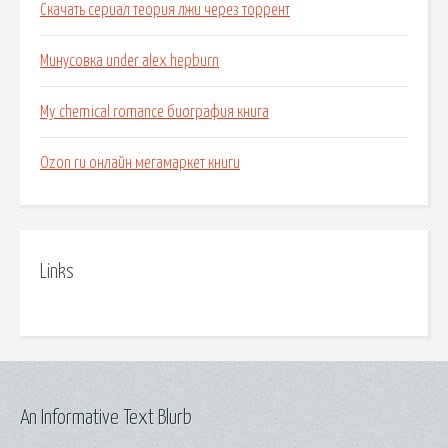
Скачать сериал теория лжи через торрент
Минусовка under alex hepburn
My chemical romance биография книга
Ozon ru онлайн мегамаркет книги
Links
An Informative Text Blurb