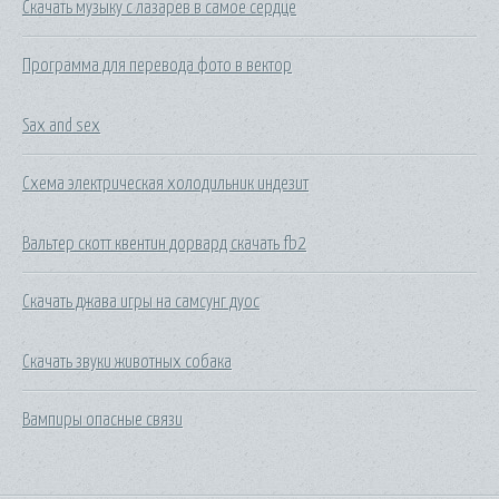
Скачать музыку с лазарев в самое сердце
Программа для перевода фото в вектор
Sax and sex
Схема электрическая холодильник индезит
Вальтер скотт квентин дорвард скачать fb2
Скачать джава игры на самсунг дуос
Скачать звуки животных собака
Вампиры опасные связи