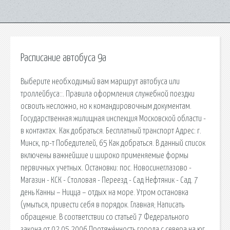
Расписание автобуса 9а
Выберите необходимый вам маршрут автобуса или
троллейбуса::. Правила оформления служебной поездки
освоить несложно, но к командировочным документам.
Государственная жилищная инспекция Московской области -
в контактах. Как добраться. Бесплатный транспорт Адрес: г.
Минск, пр-т Победителей, 65 Как добраться. В данный список
включены важнейшие и широко применяемые формы
первичных учетных. Остановки: пос. Новосинеглазово -
Магазин - КСК - Столовая - Переезд - Сад Нефтяник - Сад. 7
день Канны – Ницца – отдых на море. Утром остановка
(умыться, привести себя в порядок. Главная; Написать
обращение. В соответствии со статьей 7 Федерального
закона от 02.05.2006 Протяжённость города с севера на юг