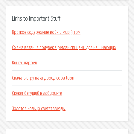
Links to Important Stuff
Краткое содержание войн и мир 3 том
Схема вязания полувера реглан спицами для начинающих
Книга шароев
Скачать игру на андроид copa toon
Сюжет бегущий в лабиринте
Золотое кольцо светят звезды