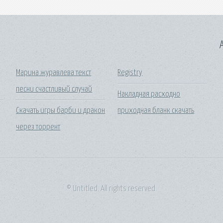
A
Марина журавлева текст
Registry
песни счастливый случай
Накладная расходно
Скачать игры барби и дракон
приходная бланк скачать
через торрент
© Untitled. All rights reserved.