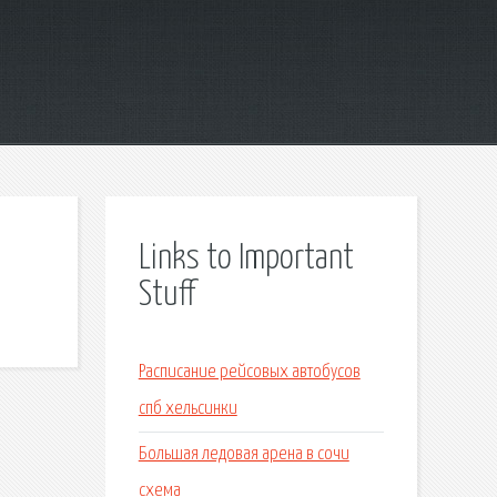
Links to Important
Stuff
Расписание рейсовых автобусов
спб хельсинки
Большая ледовая арена в сочи
схема