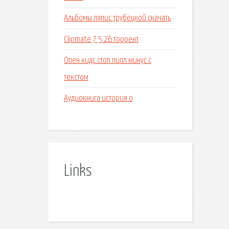
Альбомы ляпис трубецкой скачать
Clipmate 7 5 26 торрент
Опен кидс стоп пипл минус с
текстом
Аудиокнига история о
Links