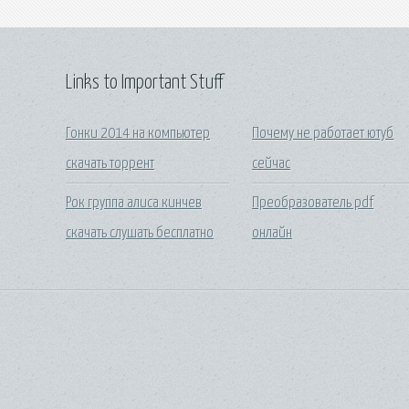
Links to Important Stuff
Гонки 2014 на компьютер
Почему не работает ютуб
скачать торрент
сейчас
Рок группа алиса кинчев
Преобразователь pdf
скачать слушать бесплатно
онлайн