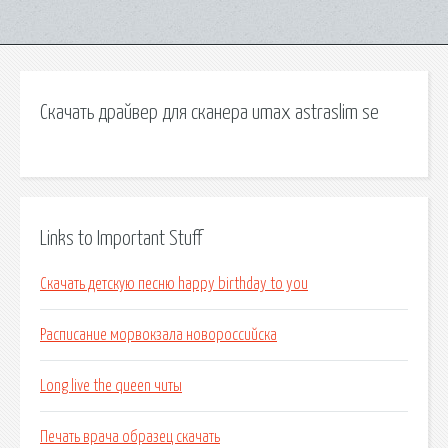
Скачать драйвер для сканера umax astraslim se
Links to Important Stuff
Скачать детскую песню happy birthday to you
Расписание морвокзала новороссийска
Long live the queen читы
Печать врача образец скачать