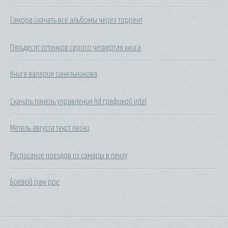
Гамора скачать все альбомы через торрент
Пятьдесят оттенков серого четвертая книга
Книга валерия синельникова
Скачать панель управления hd графикой intel
Метель августа текст песни
Расписание поездов из самары в пензу
Боевой раж poe