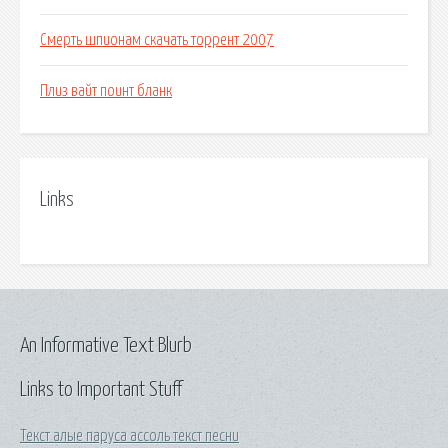
Смерть шпионам скачать торрент 2007
Плиз вайт поинт бланк
Links
An Informative Text Blurb
Links to Important Stuff
Текст алые паруса ассоль текст песни