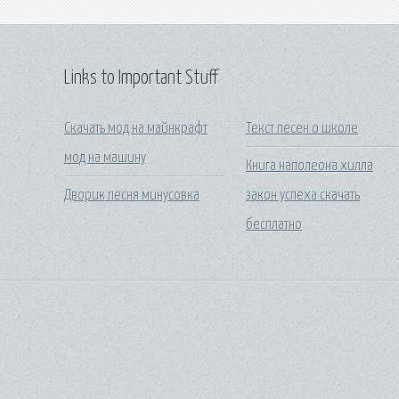
Links to Important Stuff
Скачать мод на майнкрафт
Текст песен о школе
мод на машину
Книга наполеона хилла
Дворик песня минусовка
закон успеха скачать
бесплатно