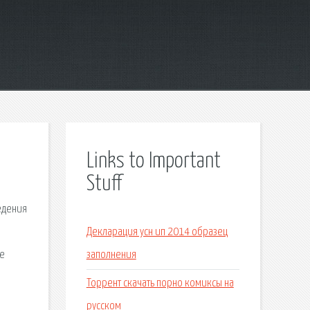
Links to Important
Stuff
едения
Декларация усн ип 2014 образец
не
заполнения
Торрент скачать порно комиксы на
русском