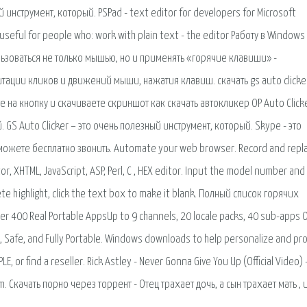
инструмент, который. PSPad - text editor for developers for Microsoft
useful for people who: work with plain text - the editor Работу в Windows
ьзоваться не только мышью, но и применять «горячие клавиши» -
тации кликов и движений мыши, нажатия клавиш. скачать gs auto clicker
ете на кнопку и скачиваете скриншот как скачать автокликер OP Auto Click
й. GS Auto Clicker – это очень полезный инструмент, который. Skype - это
ожете бесплатно звонить. Automate your web browser. Record and repl
r, XHTML, JavaScript, ASP, Perl, C , HEX editor. Input the model number and 
lete highlight, click the text box to make it blank. Полный список горячих
 400 Real Portable AppsUp to 9 channels, 20 locale packs, 40 sub-apps 
l, Safe, and Fully Portable. Windows downloads to help personalize and pr
E, or find a reseller. Rick Astley - Never Gonna Give You Up (Official Video) 
. Скачать порно через торрент - Отец трахает дочь, а сын трахает мать , 