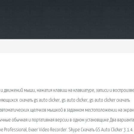
 и движений мыши, нажатия клавиш на клавиатуре, записи и воспроизв
ихся. скачать gs auto clicker, gs auto clicker, gs auto clicker скачать
для автоматических щелчков мышкой в заданном местоположении на экра
язычные обычная и портативная версии в одном установщике Два варианта
Professional, Evaer Video Recorder. Skype Скачать GS Auto Clicker 3.1.4.