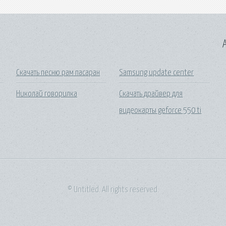
A
Скачать песню рам пасаран
Samsung update center
Николай говорилка
Скачать драйвер для
видеокарты geforce 550 ti
© Untitled. All rights reserved.