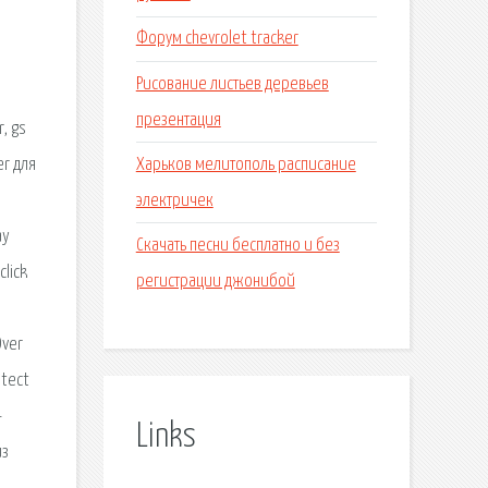
Форум chevrolet tracker
Рисование листьев деревьев
презентация
, gs
Харьков мелитополь расписание
er для
электричек
ay
Скачать песни бесплатно и без
click
регистрации джонибой
Over
otect
-
Links
из