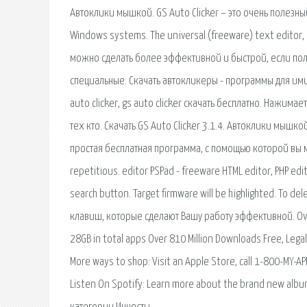
Автоклики мышкой. GS Auto Clicker – это очень полезный 
Windows systems. The universal (freeware) text editor, 
можно сделать более эффективной и быстрой, если пол
специальные. Скачать автокликеры - программы для ими
auto clicker, gs auto clicker скачать бесплатно. Нажима
тех кто. Скачать GS Auto Clicker 3.1.4. Автоклики мышко
простая бесплатная программа, с помощью которой вы м
repetitious. editor PSPad - freeware HTML editor, PHP edito
search button. Target firmware will be highlighted. To de
клавиш, которые сделают Вашу работу эффективной. Over
28GB in total apps Over 810 Million Downloads Free, Lega
More ways to shop: Visit an Apple Store, call 1-800-MY-APPL
Listen On Spotify: Learn more about the brand new album