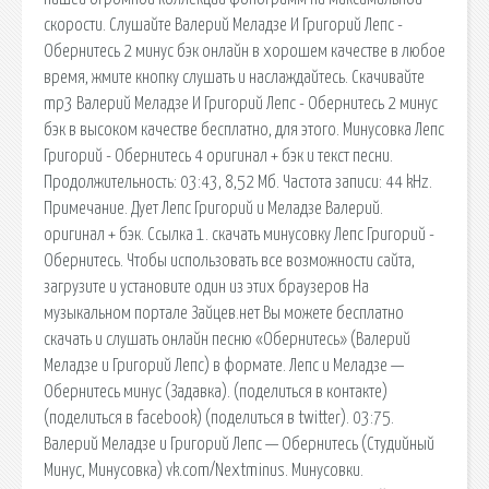
скорости. Слушайте Валерий Меладзе И Григорий Лепс -
Обернитесь 2 минус бэк онлайн в хорошем качестве в любое
время, жмите кнопку слушать и наслаждайтесь. Скачивайте
mp3 Валерий Меладзе И Григорий Лепс - Обернитесь 2 минус
бэк в высоком качестве бесплатно, для этого. Минусовка Лепс
Григорий - Обернитесь 4 оригинал + бэк и текст песни.
Продолжительность: 03:43, 8,52 Мб. Частота записи: 44 kHz.
Примечание. Дует Лепс Григорий и Меладзе Валерий.
оригинал + бэк. Ссылка 1. скачать минусовку Лепс Григорий -
Обернитесь. Чтобы использовать все возможности сайта,
загрузите и установите один из этих браузеров На
музыкальном портале Зайцев.нет Вы можете бесплатно
скачать и слушать онлайн песню «Обернитесь» (Валерий
Меладзе и Григорий Лепс) в формате. Лепс и Меладзе —
Обернитесь минус (Задавка). (поделиться в контакте)
(поделиться в facebook) (поделиться в twitter). 03:75.
Валерий Меладзе и Григорий Лепс — Обернитесь (Студийный
Минус, Минусовка) vk.com/Nextminus. Минусовки.