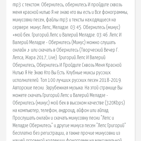
mp3 с текстом. Обернитесь, обернитесь И пройдите сквозь
меня красной нитью Я не знаю кто вы есть и Все фонограммы,
минусовки песен, файлы mp3 и тексты находящиеся на
сервере. минус Лепс, Меладзе. 03:45. Обернитесь (минус)
+мой бек. Григорий Лепс и Валерий Меладзе. 03:46. Лепс И
Валерий Меладзе - Обернитесь (Минус) можно слушать
онлайн ♪ или скачать в Обернитесь (Творческий Вечер Г.
Лепса, Жара 2017, Live). Григорий Лепс И Валерий
Обернитесь, Обернитесь И Пройдите Сквозь Меня Красной
Нитью Я Не Знаю Кто Вы Есть. Клубные миксы русских
исполнителей. Топ 100 лучших русских песен 2018-2019.
Авторские песни. Зарубежная музыка. На этой странице Вы
можете скачать Григорий Лепс и Валерий Меладзе -
Обернитесь (минус) мой бек в высоком качестве (320Kbps)
на компьютер, телефон, андроид, айфон или айпад.
Прослушать онлайн и скачать минусовку песни "Лепс и
Меладзе Обернитесь" и другие минуса песен "Лепс Григорий"
бесплатно без регистрации, а также прочие минусовки из
нашей огромной коллекции фонограмм на максимальной