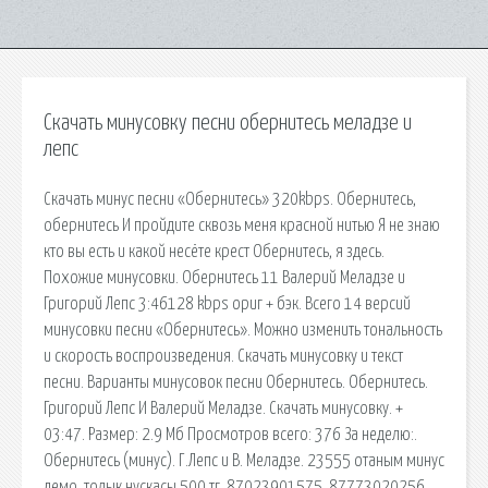
Скачать минусовку песни обернитесь меладзе и
лепс
Скачать минус песни «Обернитесь» 320kbps. Обернитесь,
обернитесь И пройдите сквозь меня красной нитью Я не знаю
кто вы есть и какой несёте крест Обернитесь, я здесь.
Похожие минусовки. Обернитесь 11 Валерий Меладзе и
Григорий Лепс 3:46128 kbps ориг + бэк. Всего 14 версий
минусовки песни «Обернитесь». Можно изменить тональность
и скорость воспроизведения. Скачать минусовку и текст
песни. Варианты минусовок песни Обернитесь. Обернитесь.
Григорий Лепс И Валерий Меладзе. Скачать минусовку. +
03:47. Размер: 2.9 Мб Просмотров всего: 376 За неделю:.
Обернитесь (минус). Г.Лепс и В. Меладзе. 23555 отаным минус
демо, толык нускасы 500 тг, 87023901575, 87773020256