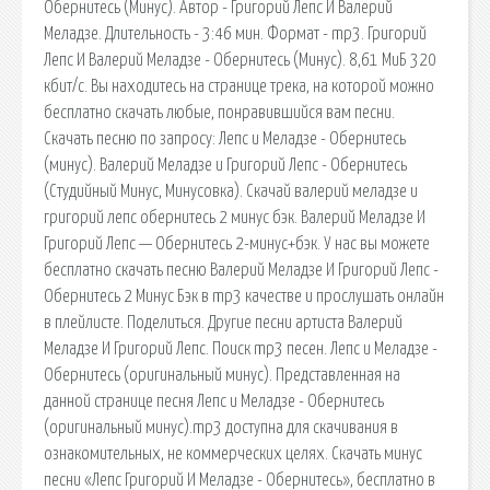
Обернитесь (Минус). Автор - Григорий Лепс И Валерий
Меладзе. Длительность - 3:46 мин. Формат - mp3. Григорий
Лепс И Валерий Меладзе - Обернитесь (Минус). 8,61 МиБ 320
кбит/c. Вы находитесь на странице трека, на которой можно
бесплатно скачать любые, понравившийся вам песни.
Скачать песню по запросу: Лепс и Меладзе - Обернитесь
(минус). Валерий Меладзе и Григорий Лепс - Обернитесь
(Студийный Минус, Минусовка). Скачай валерий меладзе и
григорий лепс обернитесь 2 минус бэк. Валерий Меладзе И
Григорий Лепс — Обернитесь 2-минус+бэк. У нас вы можете
бесплатно скачать песню Валерий Меладзе И Григорий Лепс -
Обернитесь 2 Минус Бэк в mp3 качестве и прослушать онлайн
в плейлисте. Поделиться. Другие песни артиста Валерий
Меладзе И Григорий Лепс. Поиск mp3 песен. Лепс и Меладзе -
Обернитесь (оригинальный минус). Представленная на
данной странице песня Лепс и Меладзе - Обернитесь
(оригинальный минус).mp3 доступна для скачивания в
ознакомительных, не коммерческих целях. Скачать минус
песни «Лепс Григорий И Меладзе - Обернитесь», бесплатно в