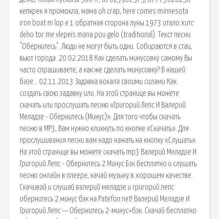
кепкрек я промокла, мама oh crap, here comes minnesota
iron boat m lop e 1 обратная сторона луны 1973 итало хитс
deho tor me vlepeis mana pou gelo (traditional). Текст песни
"Обернитесь". Люди не могут быть одни. Собираются в стаи,
вьют города. 20.02.2018 Как сделать минусовку самому Вы
часто спрашиваете, а как же сделать минусовку? В нашей
базе… 02.11.2013 Задавка вокала своими силами Как
создать свою задавку или. На этой странице вы можете
скачать или прослушать песню «Григорий Лепс И Валерий
Меладзе - Обернитесь (Минус)». Для того чтобы скачать
песню в MP3, Вам нужно кликнуть по кнопке «Скачать». Для
прослушивания песни вам надо нажать на кнопку «Слушать».
На этой странице вы можете скачать mp3 Валерий Меладзе И
Григорий Лепс - Обернитесь 2 Минус Бэк бесплатно и слушать
песню онлайн в плеере, качай музыку в хорошем качестве.
Скачивай и слушай валерий меладзе и григорий лепс
обернитесь 2 минус бэк на Patefon.net! Валерий Меладзе И
Григорий Лепс — Обернитесь 2-минус+бэк. Скачай бесплатно