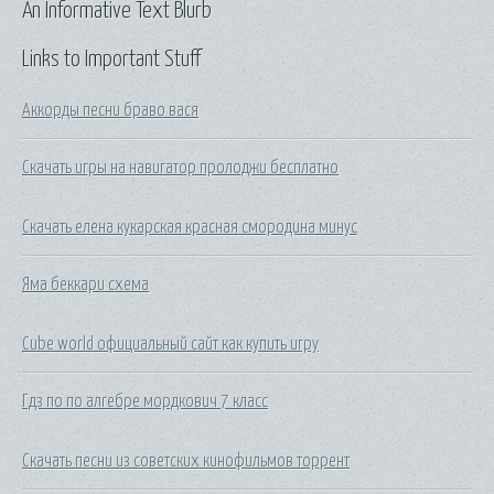
An Informative Text Blurb
Links to Important Stuff
Аккорды песни браво вася
Скачать игры на навигатор пролоджи бесплатно
Скачать елена кукарская красная смородина минус
Яма беккари схема
Cube world официальный сайт как купить игру
Гдз по по алгебре мордкович 7 класс
Скачать песни из советских кинофильмов торрент