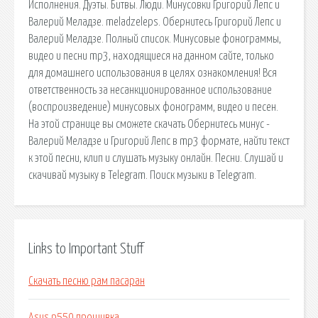
Исполнения. Дуэты. Битвы. Люди. Минусовки Григорий Лепс и
Валерий Меладзе. meladzeleps. Обернитесь Григорий Лепс и
Валерий Меладзе. Полный список. Минусовые фонограммы,
видео и песни mp3, находящиеся на данном сайте, только
для домашнего использования в целях ознакомления! Вся
ответственность за несанкционированное использование
(воспроизведение) минусовых фонограмм, видео и песен.
На этой странице вы сможете скачать Обернитесь минус -
Валерий Меладзе и Григорий Лепс в mp3 формате, найти текст
к этой песни, клип и слушать музыку онлайн. Песни. Слушай и
скачивай музыку в Telegram. Поиск музыки в Telegram.
Links to Important Stuff
Скачать песню рам пасаран
Asus p550 прошивка