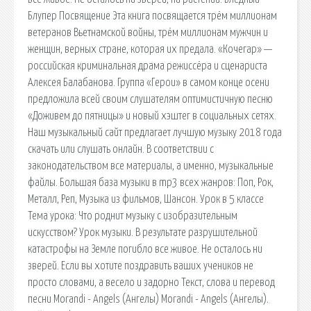
Блупер Посвящение Эта книга посвящается трём миллионам
ветеранов Вьетнамской войны, трём миллионам мужчин и
женщин, верных стране, которая их предала. «Кочегар» —
российская криминальная драма режиссёра и сценариста
Алексея Балабанова. Группа «Герои» в самом конце осени
предложила всей своим слушателям оптимистичную песню
«Доживем до пятницы» и новый хэштег в социальных сетях.
Наш музыкальный сайт предлагает лучшую музыку 2018 года
скачать или слушать онлайн. В соответствии с
законодательством все материалы, а именно, музыкальные
файлы. Большая база музыки в mp3 всех жанров: Поп, Рок,
Металл, Реп, Музыка из фильмов, Шансон. Урок в 5 классе
Тема урока: Что роднит музыку с изобразительным
искусством? Урок музыки. В результате разрушительной
катастрофы на Земле погибло все живое. Не осталось ни
зверей. Если вы хотите поздравить ваших учеников не
просто словами, а весело и задорно Текст, слова и перевод
песни Morandi - Angels (Ангелы) Morandi - Angels (Ангелы).