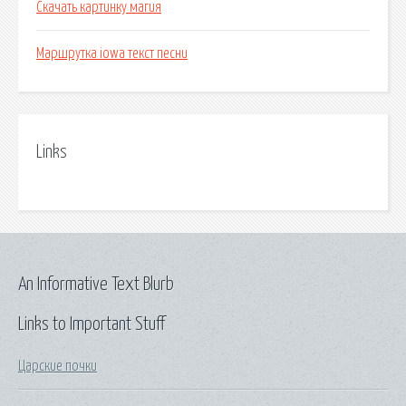
Скачать картинку магия
Маршрутка iowa текст песни
Links
An Informative Text Blurb
Links to Important Stuff
Царские почки