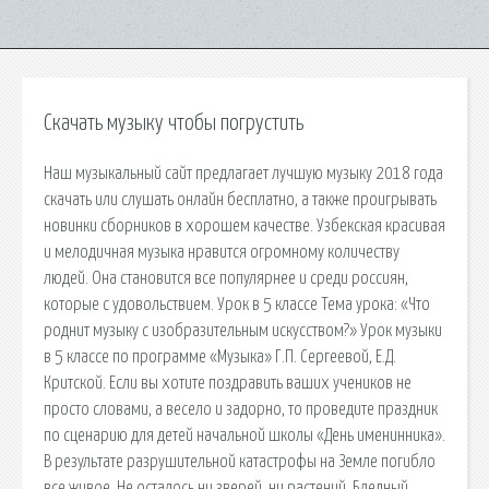
Скачать музыку чтобы погрустить
Наш музыкальный сайт предлагает лучшую музыку 2018 года
скачать или слушать онлайн бесплатно, а также проигрывать
новинки сборников в хорошем качестве. Узбекская красивая
и мелодичная музыка нравится огромному количеству
людей. Она становится все популярнее и среди россиян,
которые с удовольствием. Урок в 5 классе Тема урока: «Что
роднит музыку с изобразительным искусством?» Урок музыки
в 5 классе по программе «Музыка» Г.П. Сергеевой, Е.Д.
Критской. Если вы хотите поздравить ваших учеников не
просто словами, а весело и задорно, то проведите праздник
по сценарию для детей начальной школы «День именинника».
В результате разрушительной катастрофы на Земле погибло
все живое. Не осталось ни зверей, ни растений. Бледный