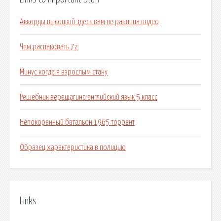
Аккорды высоцкий здесь вам не равнина видео
Чем распаковать 7z
Минус когда я взрослым стану
Решебник верещагина английский язык 5 класс
Непокоренный батальон 1965 торрент
Образец характеристика в полицию
Links