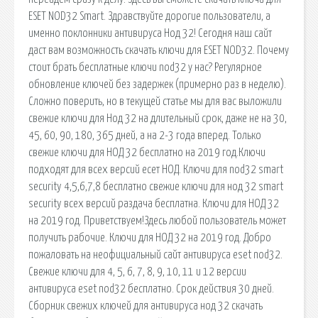
ESET NOD32 Smart. Здравствуйте дорогие пользователи, а
именно поклонники антивируса Нод 32! Сегодня наш сайт
даст вам возможность скачать ключи для ESET NOD32. Почему
стоит брать бесплатные ключи nod32 у нас? Регулярное
обновление ключей без задержек (примерно раз в неделю).
Сложно поверить, но в текущей статье мы для вас выложили
свежие ключи для Нод 32 на длительный срок, даже не на 30,
45, 60, 90, 180, 365 дней, а на 2-3 года вперед. Только
свежие ключи для НОД 32 бесплатно на 2019 год.Ключи
подходят для всех версий есет НОД. Ключи для nod32 smart
security 4,5,6,7,8 бесплатно свежие ключи для нод 32 smart
security всех версий раздача бесплатна. Ключи для НОД 32
на 2019 год. Приветствуем!Здесь любой пользователь может
получить рабочие. Ключи для НОД 32 на 2019 год. Добро
пожаловать на неофициальный сайт антивируса eset nod32.
Свежие ключи для 4, 5, 6, 7, 8, 9, 10, 11 и 12 версии
антивируса eset nod32 бесплатно. Срок действия 30 дней.
Сборник свежих ключей для антивируса нод 32 скачать