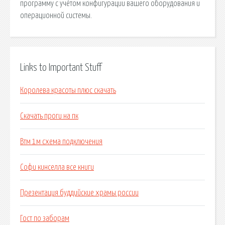
программу с учётом конфигурации вашего оборудования и
операционной системы.
Links to Important Stuff
Королева красоты плюс скачать
Скачать проги на пк
Втм 1м схема подключения
Софи кинселла все книги
Презентация буддийские храмы россии
Гост по заборам