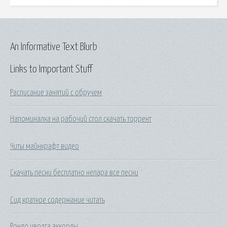
An Informative Text Blurb
Links to Important Stuff
Расписание занятий с обручем
Напоминалка на рабочий стол скачать торрент
Читы майнкрафт видео
Скачать песни бесплатно непара все песни
Сид краткое содержание читать
Рондо иволга аккорды