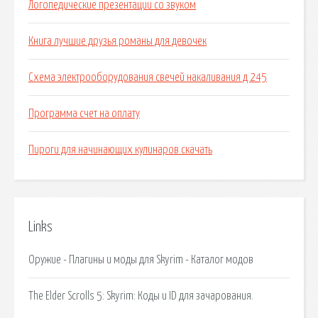
Логопедические презентации со звуком
Книга лучшие друзья романы для девочек
Схема электрооборудования свечей накаливания д 245
Программа счет на оплату
Пироги для начинающих кулинаров скачать
Links
Оружие - Плагины и моды для Skyrim - Каталог модов
The Elder Scrolls 5: Skyrim: Коды и ID для зачарования.