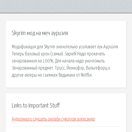
Skyrim мод на меч ауриэля
Модификация для Skyrim значительно усиливает лук Ауриэля.
Теперь базовый урон (самый. SapieN Надо прокачать
зачарованния на 100%, Для начала надо уничтожить
Зачарованный предмет. Трисс, Йеннифэр, Вильгефорц и
другие актеры на съемках Ведьмака от Netflix.
Links to Important Stuff
Аудиокниги слушать онлайн суворов александр