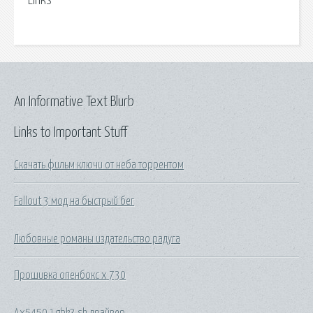
Links
An Informative Text Blurb
Links to Important Stuff
Скачать фильм ключи от неба торрентом
Fallout 3 мод на быстрый бег
Любовные романы издательство радуга
Прошивка опенбокс х 730
Ax5450 1gbk3 sh драйвер