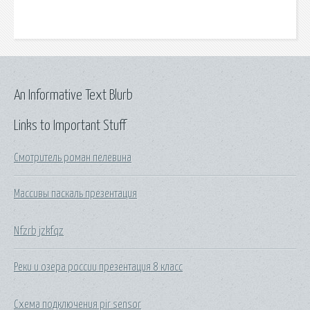
An Informative Text Blurb
Links to Important Stuff
Смотритель роман пелевина
Массивы паскаль презентация
Nfzrb jzkfqz
Реки и озера россии презентация 8 класс
Схема подключения pir sensor