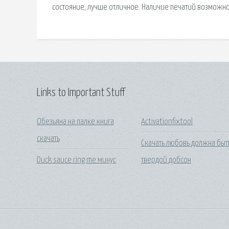
состояние, лучше отличное. Наличие печатий возможно
Links to Important Stuff
Обезьяна на палке книга
Activationfixtool
скачать
Скачать любовь должна быт
Duck sauce ring me минус
твердой добсон