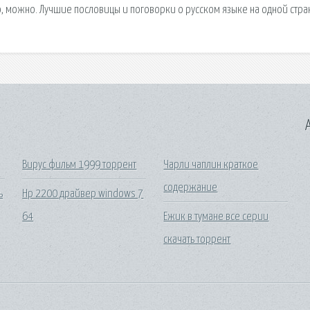
, можно. Лучшие пословицы и поговорки о русском языке на одной стра
A
Вирус фильм 1999 торрент
Чарли чаплин краткое
содержание
ь
Hp 2200 драйвер windows 7
64
Ежик в тумане все серии
скачать торрент