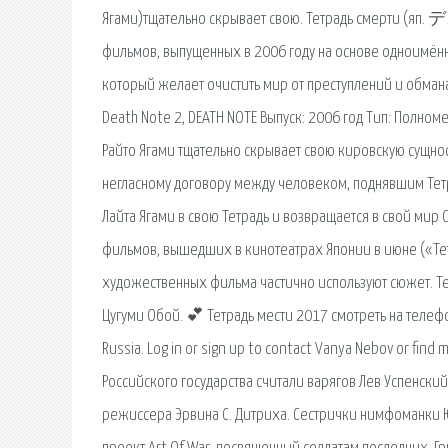
Ягами)тщательно скрывает свою. Тетрадь смерти (яп.
фильмов, выпущенных в 2006 году на основе одноимённо
который желает очистить мир от преступлений и обмана.
Death Note 2, DEATH NOTE Выпуск: 2006 год Тип: Полно
Райто Ягами тщательно скрывает свою кировскую сущность
негласному договору между человеком, поднявшим Тетр
Лайта Ягами в свою Тетрадь и возвращается в свой мир С
фильмов, вышедших в кинотеатрах Японии в июне («Тет
художественных фильма частично используют сюжет. 
Цугуми Обой. 💕 Тетрадь мести 2017 смотреть на телеф
Russia. Log in or sign up to contact Vanya Nebov or fi
Российского государства считали варягов Лев Успенский.
режиссера Эрвина С. Дитриха. Сестрички нимфоманки Ю