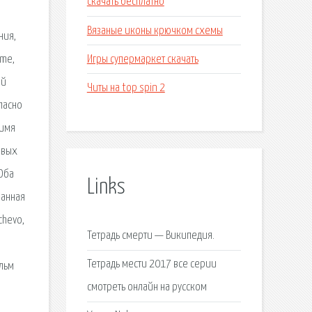
скачать бесплатно
Вязаные иконы крючком схемы
ния,
Игры супермаркет скачать
ame,
ый
Читы на top spin 2
ласно
 имя
овых
Оба
Links
манная
chevo,
Тетрадь смерти — Википедия.
Тетрадь мести 2017 все серии
ильм
смотреть онлайн на русском