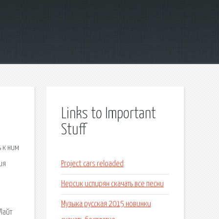
Links to Important
Stuff
 к ним
ия
Project cars reloaded
Нерсик испирян скачать все песни
Музыка русская 2015 новинки
Лайт