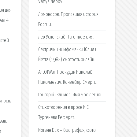
Vanya Nebov.
ия для
Ломоносов. Пропавшая история
ал 4:
России.
Лев Успенский. Ты и твое имя.
татей
Сестрички нимфоманки Юлия и
Йетта (1982) смотреть онлайн.
ArtOfWar. Прокудин Николай
Николаевич. Конвейер Смерти.
Григорий Климов. Имя мое легион.
чность
Стихотворения в прозе И.С.
и
Тургенева Реферат.
ван.
Иоганн Бах – биография, фото,
е