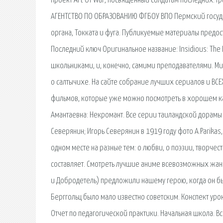
проект Art Of War, посвященный солдатам последних. Гр
АГЕНТСТВО ПО ОБРАЗОВАНИЮ ФГБОУ ВПО Пермский государ
органа, Токката и фуга. Публикуемые материалы предост
Последний ключ Оригинальное название: Insidious: The
школьниками, и, конечно, самими преподавателями. Миф
о салтычихе. На сайте собрание лучших сериалов и ВС
фильмов, которые уже можно посмотреть в хорошем к
Амантаевна: Некромант. Все серии таиландской дорамы
Северянин; Игорь Северянин в 1919 году фото A.Parikas
одном месте на разные тем: о любви, о поэзии, творчес
составляет. Смотреть лучшие аниме всевозможных жанр
и Добродетель) предложили нашему герою, когда он б
Берггольц было мало известно советским. Конспект уро
Отчет по педагогической практики. Начальная школа. Вс