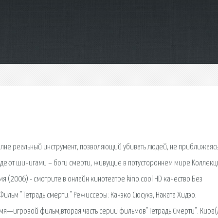
полне реальный инструмент, позволяющий убивать людей, не приближаясь
владеют шинигами – боги смерти, живущие в потустороннем мире Kоллекц
(2006) - смотрите в онлайн кинотеатре kino.cool HD качество Без
Фильм "Тетрадь смерти." Режиссеры: Канэко Сюсукэ, Наката Хидэо.
 Имя—игровой фильм,вторая часть серии фильмов"Тетрадь Смерти". Кира(