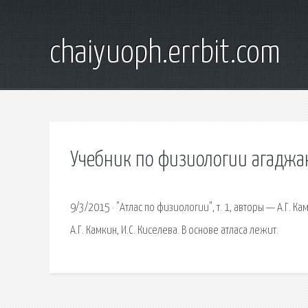
chaiyuoph.errbit.com
Учебник по физиологии агаджа
9/3/2015 · "Атлас по физиологии", т. 1, авторы — А.Г. Ка
А.Г. Камкин, И.С. Киселева. В основе атласа лежит.