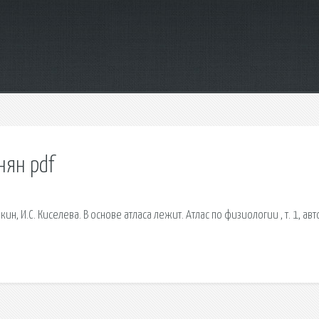
нян pdf
мкин, И.С. Киселева. В основе атласа лежит. Атлас по физиологии , т. 1, а