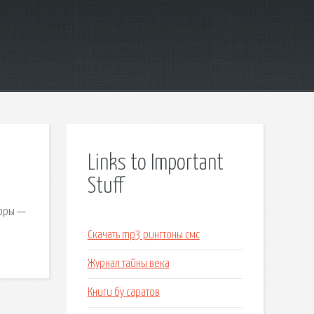
Links to Important
Stuff
вторы —
Скачать mp3 рингтоны смс
Журнал тайны века
Книги бу саратов