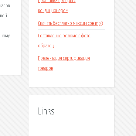
Прошивка приоры с
налов
кондиционером
ьшой
Скачать бесплатно максим сон mp3
Составление резюме с фото
нному
образец
Презентация сертификация
товаров
Links