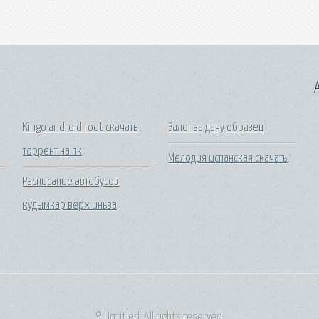
A
Kingo android root скачать
Залог за дачу образец
торрент на пк
Мелодия испанская скачать
Расписание автобусов
кудымкар верх иньва
© Untitled. All rights reserved.