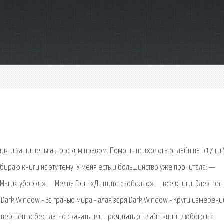
ния и защищены авторским правом. Помощь психолога онлайн на b17.ru 
бираю книги на эту тему. У меня есть и большинство уже прочитала: —
«Магия уборки» — Мелва Грин «Дышите свободно» — все книги. Электро
 Dark Window - За гранью мира - алая заря Dark Window - Круги измерени
овершенно бесплатно скачать или прочитать он-лайн книги любого из