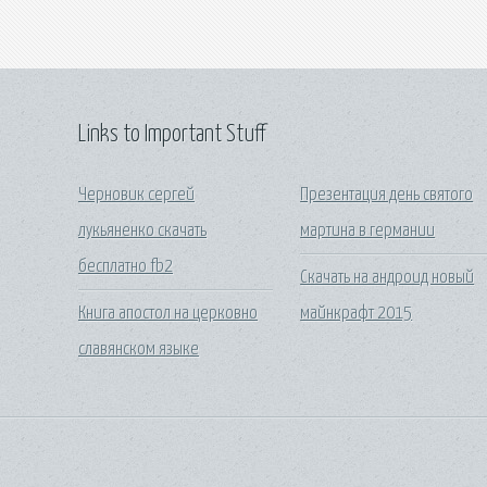
Links to Important Stuff
Черновик сергей
Презентация день святого
лукьяненко скачать
мартина в германии
бесплатно fb2
Скачать на андроид новый
Книга апостол на церковно
майнкрафт 2015
славянском языке