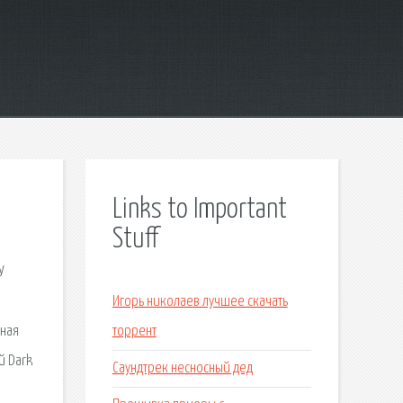
Links to Important
Stuff
У
Игорь николаев лучшее скачать
нная
торрент
й Dark
Саундтрек несносный дед