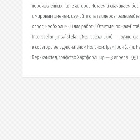
перечисленных ниже авторов Читаем и скачиваем беспл
с мировым именем, изучайте опыт лидеров, развивайте 
опрос, необходимый для работы! Ответьте, пожалуйста!
Interstellar ˌɪntəˈstelə , «Межзвёздный») — научно-
в соавторстве с Джонатаном Ноланом. Грэм Грин (англ. 
Беркхэмстед, графство Хартфордшир — 3 апреля 1991, 