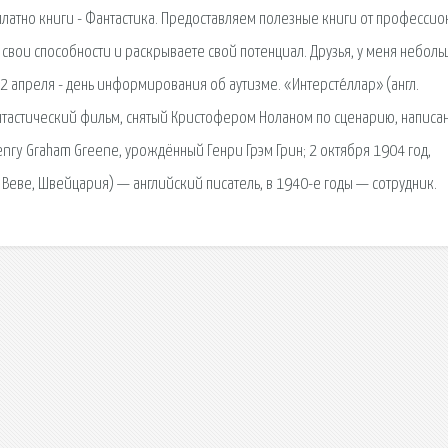
атно книги - Фантастика. Предоставляем полезные книги от профессио
свои способности и раскрываете свой потенциал. Друзья, у меня небол
 2 апреля - день информирования об аутизме. «Интерстéллар» (англ.
фантастический фильм, снятый Кристофером Ноланом по сценарию, написа
Henry Graham Greene, урождённый Генри Грэм Грин; 2 октября 1904 год,
Веве, Швейцария) — английский писатель, в 1940-е годы — сотрудник.