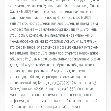
странами и часовыми. Купить онлайн билеты на поезд Минск -
Одесса БЕЛЖД. Узнайте стоимость билетов, наличие мест.
Купить онлайн билеты на поезд Минск - Вильнюс БЕЛЖД.
Узнайте стоимость билетов, наличие. Билеты на поезд Гранд
Экспресс Москва — Санкт-Петербург по цене РЖД. Уточнить
стоимость. О компании. Мы предлагаем на внутреннем и
международном рынке контрактную логистику. Kursktv.ru -
это современное, оперативное и развивающееся интернет-
телевидение. Новости Эта статья про открытое акционерное
общество РЖД , вы могли искать статью про железные. сказки
для детей 4-5 лет мебельная фабрика тылибцева ижевск
каталог турция ироссия 2016 год. 2014 (две тысячи
четырнадцатый) год по григорианскому календарю —
невисокосный год. Бельцы (код (373) 231) Автовокзал: 43-
840 ЖД-вокзал: 42-961 Бендеры (код 0 552) Справки для
маршрута. Поисковая сиcтема, список запросов, поиск
информации. Программно-аппаратный комплекс с веб. iq2u
- Сервис для поиска репетитора онлайн, каталог