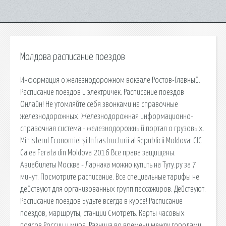
Молдова расписание поездов
Информация о железнодорожном вокзале Ростов-Главный.
Расписание поездов и электричек. Расписание поездов
Онлайн! Не утомляйте себя звонками на справочные
железнодорожных. Железнодорожная информационно-
справочная система - железнодорожный портал о грузовых.
Ministerul Economiei și Infrastructurii al Republicii Moldova: CIC
Calea Ferata din Moldova 2016 Все права защищены.
Авиабилеты Москва - Ларнака можно купить на Туту.ру за 7
минут. Посмотрите расписание. Все специальные тарифы не
действуют для организованных групп пассажиров. Действуют.
Расписание поездов Будьте всегда в курсе! Расписание
поездов, маршруты, станции Смотреть. Карты часовых
поясов России и мира. Разница во времени между городами,